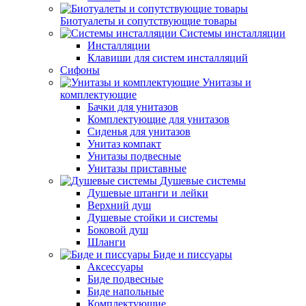
Биотуалеты и сопутствующие товары
Системы инсталляции
Инсталляции
Клавиши для систем инсталляций
Сифоны
Унитазы и
комплектующие
Бачки для унитазов
Комплектующие для унитазов
Сиденья для унитазов
Унитаз компакт
Унитазы подвесные
Унитазы приставные
Душевые системы
Душевые штанги и лейки
Верхний душ
Душевые стойки и системы
Боковой душ
Шланги
Биде и писсуары
Аксессуары
Биде подвесные
Биде напольные
Комплектующие