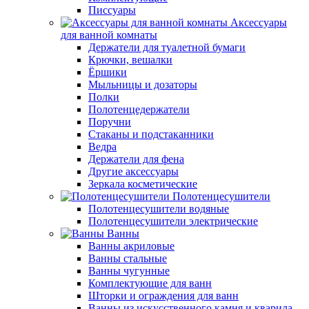
Писсуары
Аксессуары
для ванной комнаты
Держатели для туалетной бумаги
Крючки, вешалки
Ёршики
Мыльницы и дозаторы
Полки
Полотенцедержатели
Поручни
Стаканы и подстаканники
Ведра
Держатели для фена
Другие аксессуары
Зеркала косметические
Полотенцесушители
Полотенцесушители водяные
Полотенцесушители электрические
Ванны
Ванны акриловые
Ванны стальные
Ванны чугунные
Комплектующие для ванн
Шторки и ограждения для ванн
Ванны из искусственного камня и кварила