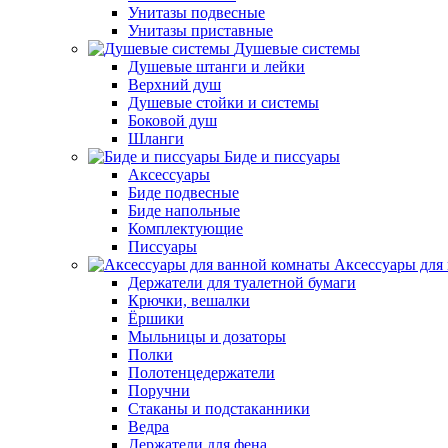
Унитазы подвесные
Унитазы приставные
Душевые системы
Душевые штанги и лейки
Верхний душ
Душевые стойки и системы
Боковой душ
Шланги
Биде и писсуары
Аксессуары
Биде подвесные
Биде напольные
Комплектующие
Писсуары
Аксессуары для
Держатели для туалетной бумаги
Крючки, вешалки
Ёршики
Мыльницы и дозаторы
Полки
Полотенцедержатели
Поручни
Стаканы и подстаканники
Ведра
Держатели для фена