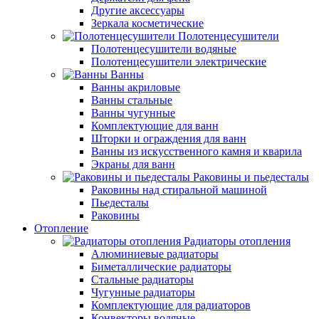
Другие аксессуары
Зеркала косметические
Полотенцесушители
Полотенцесушители водяные
Полотенцесушители электрические
Ванны
Ванны акриловые
Ванны стальные
Ванны чугунные
Комплектующие для ванн
Шторки и ограждения для ванн
Ванны из искусственного камня и кварила
Экраны для ванн
Раковины и пьедесталы
Раковины над стиральной машиной
Пьедесталы
Раковины
Отопление
Радиаторы отопления
Алюминиевые радиаторы
Биметаллические радиаторы
Стальные радиаторы
Чугунные радиаторы
Комплектующие для радиаторов
Конвекторы водяные