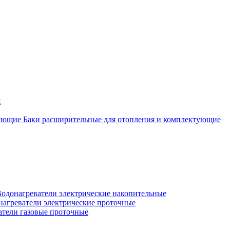
я
Баки расширительные для отопления и комплектующие
одонагреватели электрические накопительные
нагреватели электрические проточные
атели газовые проточные