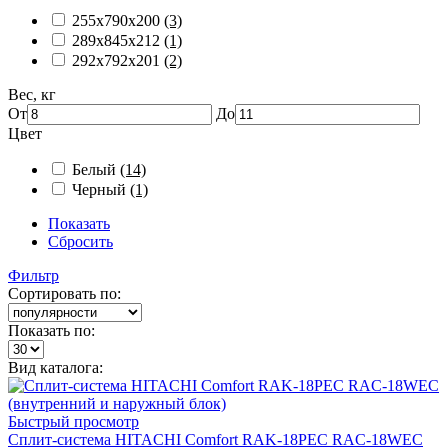
255х790х200
(3)
289х845х212
(1)
292х792х201
(2)
Вес, кг
От
До
Цвет
Белый
(14)
Черный
(1)
Показать
Сбросить
Фильтр
Сортировать по:
Показать по:
Вид каталога:
Быстрый просмотр
Сплит-система HITACHI Comfort RAK-18PEC RAC-18WEC