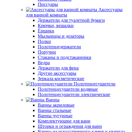
Писсуары
Аксессуары
для ванной комнаты
Держатели для туалетной бумаги
Крючки, вешалки
Ёршики
Мыльницы и дозаторы
Полки
Полотенцедержатели
Поручни
Стаканы и подстаканники
Ведра
Держатели для фена
Другие аксессуары
Зеркала косметические
Полотенцесушители
Полотенцесушители водяные
Полотенцесушители электрические
Ванны
Ванны акриловые
Ванны стальные
Ванны чугунные
Комплектующие для ванн
Шторки и ограждения для ванн
Ванны из искусственного камня и кварила