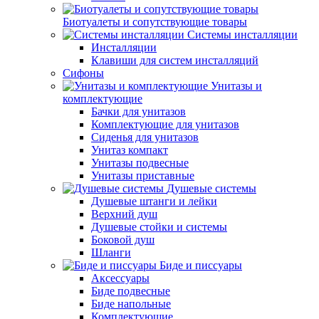
Биотуалеты и сопутствующие товары
Системы инсталляции
Инсталляции
Клавиши для систем инсталляций
Сифоны
Унитазы и
комплектующие
Бачки для унитазов
Комплектующие для унитазов
Сиденья для унитазов
Унитаз компакт
Унитазы подвесные
Унитазы приставные
Душевые системы
Душевые штанги и лейки
Верхний душ
Душевые стойки и системы
Боковой душ
Шланги
Биде и писсуары
Аксессуары
Биде подвесные
Биде напольные
Комплектующие