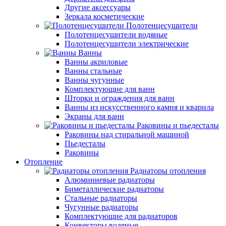
Другие аксессуары
Зеркала косметические
Полотенцесушители
Полотенцесушители водяные
Полотенцесушители электрические
Ванны
Ванны акриловые
Ванны стальные
Ванны чугунные
Комплектующие для ванн
Шторки и ограждения для ванн
Ванны из искусственного камня и кварила
Экраны для ванн
Раковины и пьедесталы
Раковины над стиральной машиной
Пьедесталы
Раковины
Отопление
Радиаторы отопления
Алюминиевые радиаторы
Биметаллические радиаторы
Стальные радиаторы
Чугунные радиаторы
Комплектующие для радиаторов
Конвекторы водяные