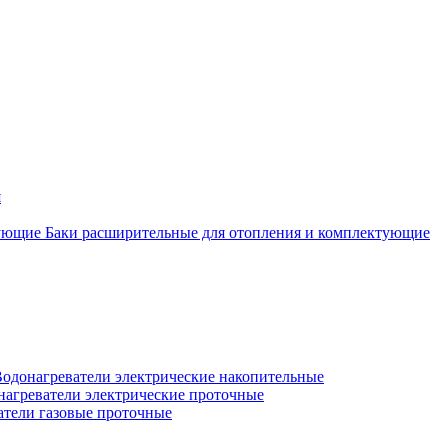
я
Баки расширительные для отопления и комплектующие
одонагреватели электрические накопительные
нагреватели электрические проточные
атели газовые проточные