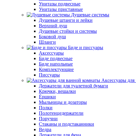
Унитазы подвесные
Унитазы приставные
Душевые системы
Душевые штанги и лейки
Верхний душ
Душевые стойки и системы
Боковой душ
Шланги
Биде и писсуары
Аксессуары
Биде подвесные
Биде напольные
Комплектующие
Писсуары
Аксессуары для
Держатели для туалетной бумаги
Крючки, вешалки
Ёршики
Мыльницы и дозаторы
Полки
Полотенцедержатели
Поручни
Стаканы и подстаканники
Ведра
Держатели для фена