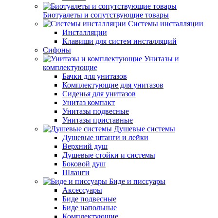
Биотуалеты и сопутствующие товары
Системы инсталляции
Инсталляции
Клавиши для систем инсталляций
Сифоны
Унитазы и
комплектующие
Бачки для унитазов
Комплектующие для унитазов
Сиденья для унитазов
Унитаз компакт
Унитазы подвесные
Унитазы приставные
Душевые системы
Душевые штанги и лейки
Верхний душ
Душевые стойки и системы
Боковой душ
Шланги
Биде и писсуары
Аксессуары
Биде подвесные
Биде напольные
Комплектующие