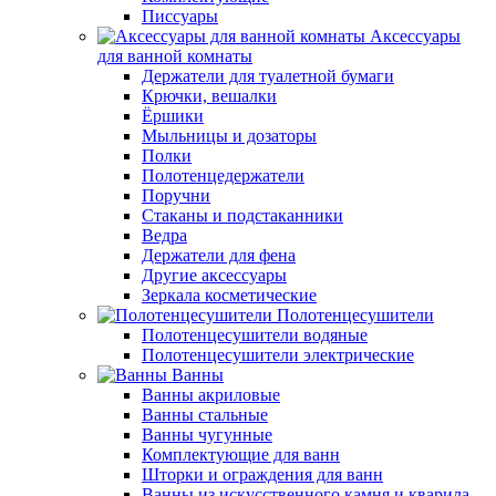
Писсуары
Аксессуары
для ванной комнаты
Держатели для туалетной бумаги
Крючки, вешалки
Ёршики
Мыльницы и дозаторы
Полки
Полотенцедержатели
Поручни
Стаканы и подстаканники
Ведра
Держатели для фена
Другие аксессуары
Зеркала косметические
Полотенцесушители
Полотенцесушители водяные
Полотенцесушители электрические
Ванны
Ванны акриловые
Ванны стальные
Ванны чугунные
Комплектующие для ванн
Шторки и ограждения для ванн
Ванны из искусственного камня и кварила