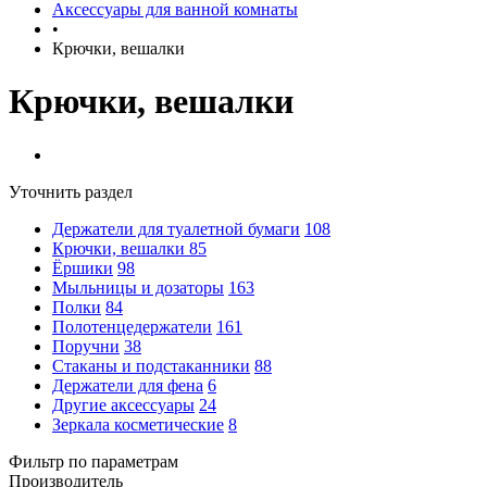
Аксессуары для ванной комнаты
•
Крючки, вешалки
Крючки, вешалки
Уточнить раздел
Держатели для туалетной бумаги
108
Крючки, вешалки
85
Ёршики
98
Мыльницы и дозаторы
163
Полки
84
Полотенцедержатели
161
Поручни
38
Стаканы и подстаканники
88
Держатели для фена
6
Другие аксессуары
24
Зеркала косметические
8
Фильтр по параметрам
Производитель