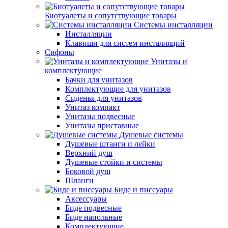
Биотуалеты и сопутствующие товары
Системы инсталляции
Инсталляции
Клавиши для систем инсталляций
Сифоны
Унитазы и
комплектующие
Бачки для унитазов
Комплектующие для унитазов
Сиденья для унитазов
Унитаз компакт
Унитазы подвесные
Унитазы приставные
Душевые системы
Душевые штанги и лейки
Верхний душ
Душевые стойки и системы
Боковой душ
Шланги
Биде и писсуары
Аксессуары
Биде подвесные
Биде напольные
Комплектующие