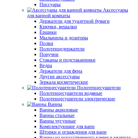
Писсуары
Аксессуары
для ванной комнаты
Держатели для туалетной бумаги
Крючки, вешалки
Ёршики
Мыльницы и дозаторы
Полки
Полотенцедержатели
Поручни
Стаканы и подстаканники
Ведра
Держатели для фена
Другие аксессуары
Зеркала косметические
Полотенцесушители
Полотенцесушители водяные
Полотенцесушители электрические
Ванны
Ванны акриловые
Ванны стальные
Ванны чугунные
Комплектующие для ванн
Шторки и ограждения для ванн
Ванны из искусственного камня и кварила