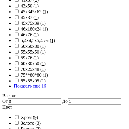
41х37
(2)
43х50
(1)
45х345х62
(1)
45х37
(1)
45х75х39
(1)
46х180х24
(1)
46х76
(1)
5,4x4,5x5,4 см
(1)
50х50х80
(1)
55х55х50
(1)
59х76
(1)
60х30х50
(1)
70х25х48
(1)
75**80*80
(1)
85х55х95
(1)
Показать ещё 16
Вес, кг
От
До
Цвет
Хром
(9)
Золото
(3)
Бронза
(3)