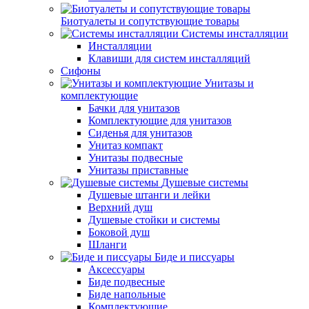
Биотуалеты и сопутствующие товары
Системы инсталляции
Инсталляции
Клавиши для систем инсталляций
Сифоны
Унитазы и
комплектующие
Бачки для унитазов
Комплектующие для унитазов
Сиденья для унитазов
Унитаз компакт
Унитазы подвесные
Унитазы приставные
Душевые системы
Душевые штанги и лейки
Верхний душ
Душевые стойки и системы
Боковой душ
Шланги
Биде и писсуары
Аксессуары
Биде подвесные
Биде напольные
Комплектующие