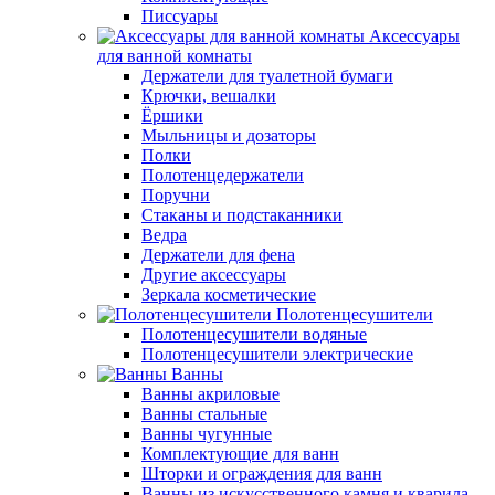
Писсуары
Аксессуары
для ванной комнаты
Держатели для туалетной бумаги
Крючки, вешалки
Ёршики
Мыльницы и дозаторы
Полки
Полотенцедержатели
Поручни
Стаканы и подстаканники
Ведра
Держатели для фена
Другие аксессуары
Зеркала косметические
Полотенцесушители
Полотенцесушители водяные
Полотенцесушители электрические
Ванны
Ванны акриловые
Ванны стальные
Ванны чугунные
Комплектующие для ванн
Шторки и ограждения для ванн
Ванны из искусственного камня и кварила