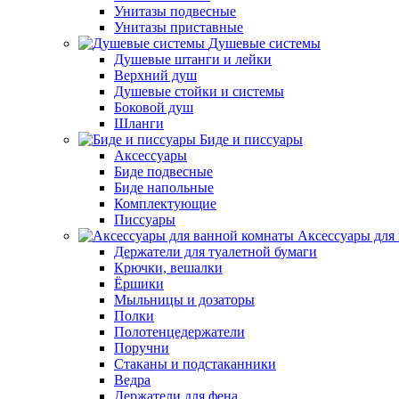
Унитазы подвесные
Унитазы приставные
Душевые системы
Душевые штанги и лейки
Верхний душ
Душевые стойки и системы
Боковой душ
Шланги
Биде и писсуары
Аксессуары
Биде подвесные
Биде напольные
Комплектующие
Писсуары
Аксессуары для
Держатели для туалетной бумаги
Крючки, вешалки
Ёршики
Мыльницы и дозаторы
Полки
Полотенцедержатели
Поручни
Стаканы и подстаканники
Ведра
Держатели для фена