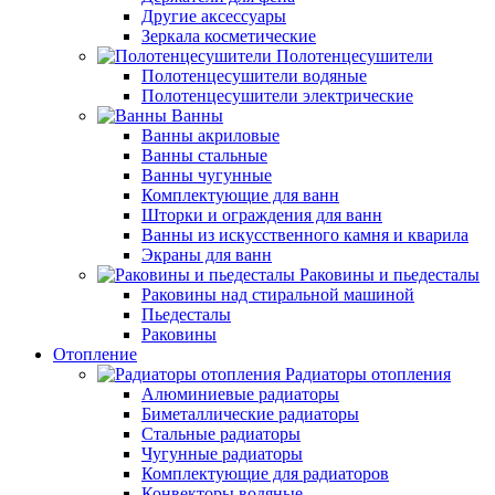
Другие аксессуары
Зеркала косметические
Полотенцесушители
Полотенцесушители водяные
Полотенцесушители электрические
Ванны
Ванны акриловые
Ванны стальные
Ванны чугунные
Комплектующие для ванн
Шторки и ограждения для ванн
Ванны из искусственного камня и кварила
Экраны для ванн
Раковины и пьедесталы
Раковины над стиральной машиной
Пьедесталы
Раковины
Отопление
Радиаторы отопления
Алюминиевые радиаторы
Биметаллические радиаторы
Стальные радиаторы
Чугунные радиаторы
Комплектующие для радиаторов
Конвекторы водяные