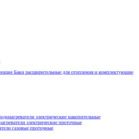
я
Баки расширительные для отопления и комплектующие
одонагреватели электрические накопительные
нагреватели электрические проточные
атели газовые проточные