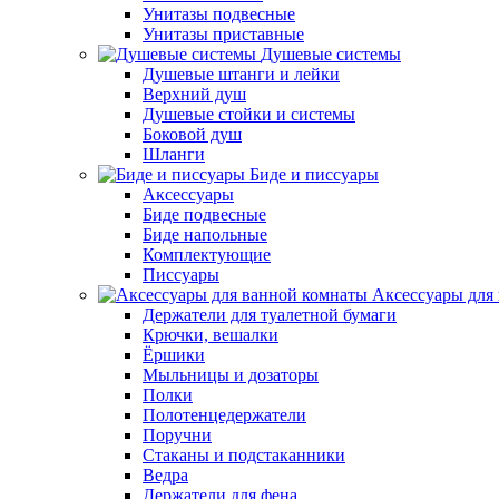
Унитазы подвесные
Унитазы приставные
Душевые системы
Душевые штанги и лейки
Верхний душ
Душевые стойки и системы
Боковой душ
Шланги
Биде и писсуары
Аксессуары
Биде подвесные
Биде напольные
Комплектующие
Писсуары
Аксессуары для
Держатели для туалетной бумаги
Крючки, вешалки
Ёршики
Мыльницы и дозаторы
Полки
Полотенцедержатели
Поручни
Стаканы и подстаканники
Ведра
Держатели для фена