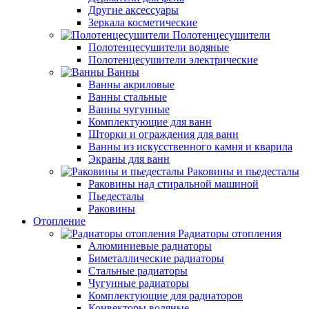
Другие аксессуары
Зеркала косметические
Полотенцесушители
Полотенцесушители водяные
Полотенцесушители электрические
Ванны
Ванны акриловые
Ванны стальные
Ванны чугунные
Комплектующие для ванн
Шторки и ограждения для ванн
Ванны из искусственного камня и кварила
Экраны для ванн
Раковины и пьедесталы
Раковины над стиральной машиной
Пьедесталы
Раковины
Отопление
Радиаторы отопления
Алюминиевые радиаторы
Биметаллические радиаторы
Стальные радиаторы
Чугунные радиаторы
Комплектующие для радиаторов
Конвекторы водяные