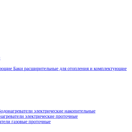
я
Баки расширительные для отопления и комплектующие
одонагреватели электрические накопительные
нагреватели электрические проточные
атели газовые проточные