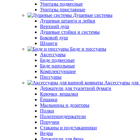
Унитазы подвесные
Унитазы приставные
Душевые системы
Душевые штанги и лейки
Верхний душ
Душевые стойки и системы
Боковой душ
Шланги
Биде и писсуары
Аксессуары
Биде подвесные
Биде напольные
Комплектующие
Писсуары
Аксессуары для
Держатели для туалетной бумаги
Крючки, вешалки
Ёршики
Мыльницы и дозаторы
Полки
Полотенцедержатели
Поручни
Стаканы и подстаканники
Ведра
Держатели для фена