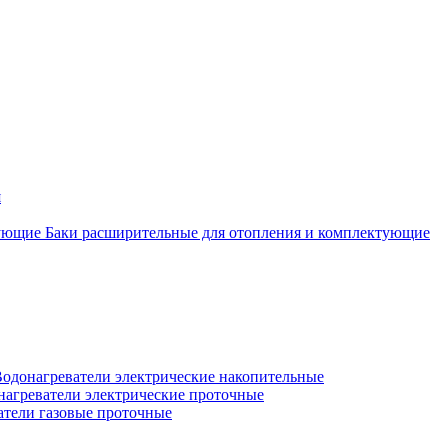
я
Баки расширительные для отопления и комплектующие
одонагреватели электрические накопительные
нагреватели электрические проточные
атели газовые проточные