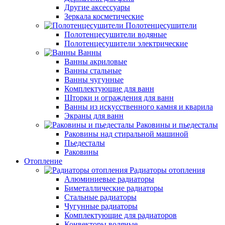
Другие аксессуары
Зеркала косметические
Полотенцесушители
Полотенцесушители водяные
Полотенцесушители электрические
Ванны
Ванны акриловые
Ванны стальные
Ванны чугунные
Комплектующие для ванн
Шторки и ограждения для ванн
Ванны из искусственного камня и кварила
Экраны для ванн
Раковины и пьедесталы
Раковины над стиральной машиной
Пьедесталы
Раковины
Отопление
Радиаторы отопления
Алюминиевые радиаторы
Биметаллические радиаторы
Стальные радиаторы
Чугунные радиаторы
Комплектующие для радиаторов
Конвекторы водяные