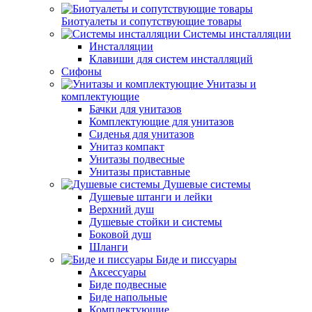
Биотуалеты и сопутствующие товары
Системы инсталляции
Инсталляции
Клавиши для систем инсталляций
Сифоны
Унитазы и
комплектующие
Бачки для унитазов
Комплектующие для унитазов
Сиденья для унитазов
Унитаз компакт
Унитазы подвесные
Унитазы приставные
Душевые системы
Душевые штанги и лейки
Верхний душ
Душевые стойки и системы
Боковой душ
Шланги
Биде и писсуары
Аксессуары
Биде подвесные
Биде напольные
Комплектующие