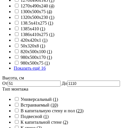
1270х490х145
(1)
1270х490х240
(4)
1300х500х75
(4)
1320х500х230
(1)
138.5х41х275
(1)
1385х410
(1)
1386х410х275
(1)
420х420х1
(1)
50х320х8
(1)
820х500х100
(1)
980х500х170
(1)
980х500х75
(1)
Показать ещё 16
Высота, см
От
До
Тип монтажа
Универсальный
(1)
Встраиваемый
(10)
В капитальную стену и пол
(23)
Подвесной
(1)
К капитальной стене
(2)
К стене
(2)