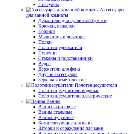
Писсуары
Аксессуары
для ванной комнаты
Держатели для туалетной бумаги
Крючки, вешалки
Ёршики
Мыльницы и дозаторы
Полки
Полотенцедержатели
Поручни
Стаканы и подстаканники
Ведра
Держатели для фена
Другие аксессуары
Зеркала косметические
Полотенцесушители
Полотенцесушители водяные
Полотенцесушители электрические
Ванны
Ванны акриловые
Ванны стальные
Ванны чугунные
Комплектующие для ванн
Шторки и ограждения для ванн
Ванны из искусственного камня и кварила