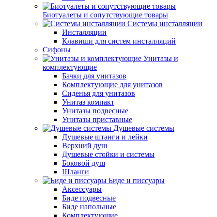
Биотуалеты и сопутствующие товары
Системы инсталляции
Инсталляции
Клавиши для систем инсталляций
Сифоны
Унитазы и
комплектующие
Бачки для унитазов
Комплектующие для унитазов
Сиденья для унитазов
Унитаз компакт
Унитазы подвесные
Унитазы приставные
Душевые системы
Душевые штанги и лейки
Верхний душ
Душевые стойки и системы
Боковой душ
Шланги
Биде и писсуары
Аксессуары
Биде подвесные
Биде напольные
Комплектующие