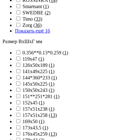
ROSSINKA
(14)
Smartsant
(1)
SWEDBE
(2)
Timo
(33)
Zorg
(36)
Показать ещё 16
Размер ВхШхГ мм
0.356**0.13*0.259
(1)
119х47
(1)
126х50х189
(1)
141х49х225
(1)
144*360*233
(1)
145х50х225
(1)
150х50х243
(1)
151**251*281
(1)
152х45
(1)
157х51х238
(1)
157х51х258
(13)
169х50
(1)
173х43,5
(1)
176х45х259
(13)