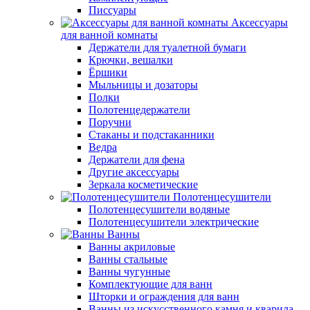
Писсуары
Аксессуары
для ванной комнаты
Держатели для туалетной бумаги
Крючки, вешалки
Ёршики
Мыльницы и дозаторы
Полки
Полотенцедержатели
Поручни
Стаканы и подстаканники
Ведра
Держатели для фена
Другие аксессуары
Зеркала косметические
Полотенцесушители
Полотенцесушители водяные
Полотенцесушители электрические
Ванны
Ванны акриловые
Ванны стальные
Ванны чугунные
Комплектующие для ванн
Шторки и ограждения для ванн
Ванны из искусственного камня и кварила