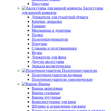
Писсуары
Аксессуары
для ванной комнаты
Держатели для туалетной бумаги
Крючки, вешалки
Ёршики
Мыльницы и дозаторы
Полки
Полотенцедержатели
Поручни
Стаканы и подстаканники
Ведра
Держатели для фена
Другие аксессуары
Зеркала косметические
Полотенцесушители
Полотенцесушители водяные
Полотенцесушители электрические
Ванны
Ванны акриловые
Ванны стальные
Ванны чугунные
Комплектующие для ванн
Шторки и ограждения для ванн
Ванны из искусственного камня и кварила