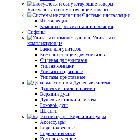
Биотуалеты и сопутствующие товары
Системы инсталляции
Инсталляции
Клавиши для систем инсталляций
Сифоны
Унитазы и
комплектующие
Бачки для унитазов
Комплектующие для унитазов
Сиденья для унитазов
Унитаз компакт
Унитазы подвесные
Унитазы приставные
Душевые системы
Душевые штанги и лейки
Верхний душ
Душевые стойки и системы
Боковой душ
Шланги
Биде и писсуары
Аксессуары
Биде подвесные
Биде напольные
Комплектующие