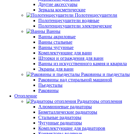
Другие аксессуары
Зеркала косметические
Полотенцесушители
Полотенцесушители водяные
Полотенцесушители электрические
Ванны
Ванны акриловые
Ванны стальные
Ванны чугунные
Комплектующие для ванн
Шторки и ограждения для ванн
Ванны из искусственного камня и кварила
Экраны для ванн
Раковины и пьедесталы
Раковины над стиральной машиной
Пьедесталы
Раковины
Отопление
Радиаторы отопления
Алюминиевые радиаторы
Биметаллические радиаторы
Стальные радиаторы
Чугунные радиаторы
Комплектующие для радиаторов
Конвекторы водяные