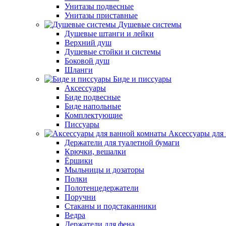
Унитазы подвесные
Унитазы приставные
Душевые системы
Душевые штанги и лейки
Верхний душ
Душевые стойки и системы
Боковой душ
Шланги
Биде и писсуары
Аксессуары
Биде подвесные
Биде напольные
Комплектующие
Писсуары
Аксессуары для
Держатели для туалетной бумаги
Крючки, вешалки
Ёршики
Мыльницы и дозаторы
Полки
Полотенцедержатели
Поручни
Стаканы и подстаканники
Ведра
Держатели для фена