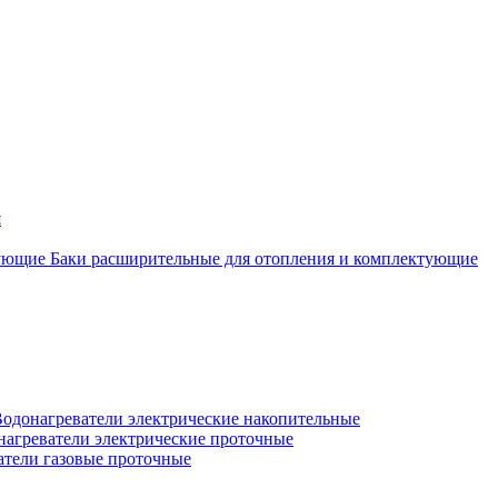
я
Баки расширительные для отопления и комплектующие
одонагреватели электрические накопительные
нагреватели электрические проточные
атели газовые проточные