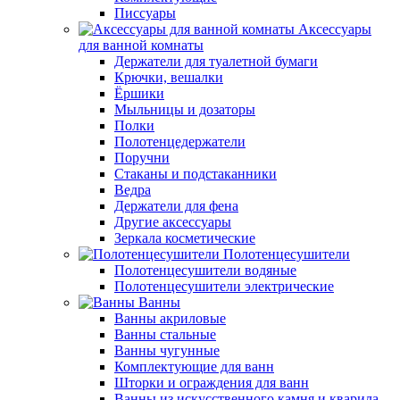
Писсуары
Аксессуары
для ванной комнаты
Держатели для туалетной бумаги
Крючки, вешалки
Ёршики
Мыльницы и дозаторы
Полки
Полотенцедержатели
Поручни
Стаканы и подстаканники
Ведра
Держатели для фена
Другие аксессуары
Зеркала косметические
Полотенцесушители
Полотенцесушители водяные
Полотенцесушители электрические
Ванны
Ванны акриловые
Ванны стальные
Ванны чугунные
Комплектующие для ванн
Шторки и ограждения для ванн
Ванны из искусственного камня и кварила