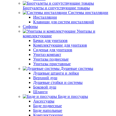
Биотуалеты и сопутствующие товары
Системы инсталляции
Инсталляции
Клавиши для систем инсталляций
Сифоны
Унитазы и
комплектующие
Бачки для унитазов
Комплектующие для унитазов
Сиденья для унитазов
Унитаз компакт
Унитазы подвесные
Унитазы приставные
Душевые системы
Душевые штанги и лейки
Верхний душ
Душевые стойки и системы
Боковой душ
Шланги
Биде и писсуары
Аксессуары
Биде подвесные
Биде напольные
Комплектующие