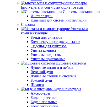
Биотуалеты и сопутствующие товары
Системы инсталляции
Инсталляции
Клавиши для систем инсталляций
Сифоны
Унитазы и
комплектующие
Бачки для унитазов
Комплектующие для унитазов
Сиденья для унитазов
Унитаз компакт
Унитазы подвесные
Унитазы приставные
Душевые системы
Душевые штанги и лейки
Верхний душ
Душевые стойки и системы
Боковой душ
Шланги
Биде и писсуары
Аксессуары
Биде подвесные
Биде напольные
Комплектующие