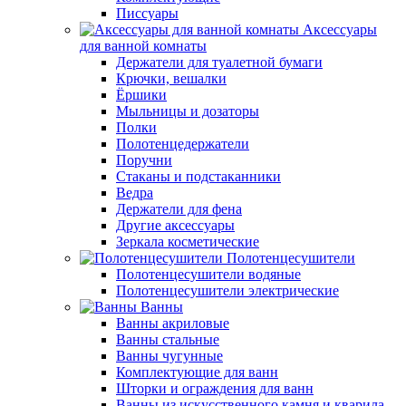
Писсуары
Аксессуары
для ванной комнаты
Держатели для туалетной бумаги
Крючки, вешалки
Ёршики
Мыльницы и дозаторы
Полки
Полотенцедержатели
Поручни
Стаканы и подстаканники
Ведра
Держатели для фена
Другие аксессуары
Зеркала косметические
Полотенцесушители
Полотенцесушители водяные
Полотенцесушители электрические
Ванны
Ванны акриловые
Ванны стальные
Ванны чугунные
Комплектующие для ванн
Шторки и ограждения для ванн
Ванны из искусственного камня и кварила