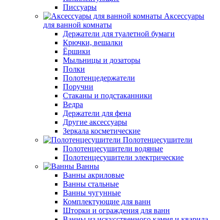
Писсуары
Аксессуары
для ванной комнаты
Держатели для туалетной бумаги
Крючки, вешалки
Ёршики
Мыльницы и дозаторы
Полки
Полотенцедержатели
Поручни
Стаканы и подстаканники
Ведра
Держатели для фена
Другие аксессуары
Зеркала косметические
Полотенцесушители
Полотенцесушители водяные
Полотенцесушители электрические
Ванны
Ванны акриловые
Ванны стальные
Ванны чугунные
Комплектующие для ванн
Шторки и ограждения для ванн
Ванны из искусственного камня и кварила