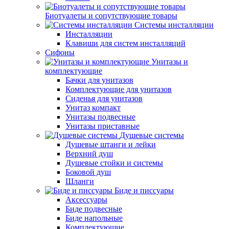
Биотуалеты и сопутствующие товары
Системы инсталляции
Инсталляции
Клавиши для систем инсталляций
Сифоны
Унитазы и
комплектующие
Бачки для унитазов
Комплектующие для унитазов
Сиденья для унитазов
Унитаз компакт
Унитазы подвесные
Унитазы приставные
Душевые системы
Душевые штанги и лейки
Верхний душ
Душевые стойки и системы
Боковой душ
Шланги
Биде и писсуары
Аксессуары
Биде подвесные
Биде напольные
Комплектующие