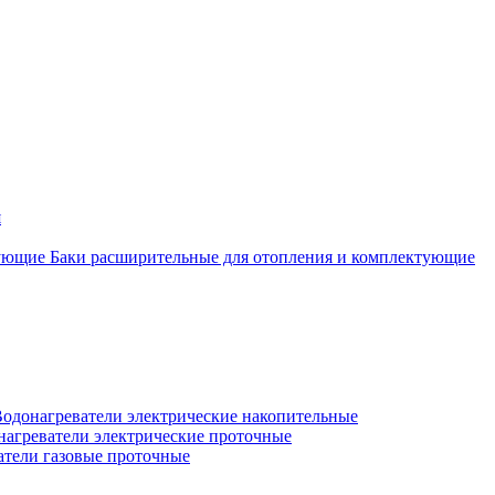
я
Баки расширительные для отопления и комплектующие
одонагреватели электрические накопительные
нагреватели электрические проточные
атели газовые проточные