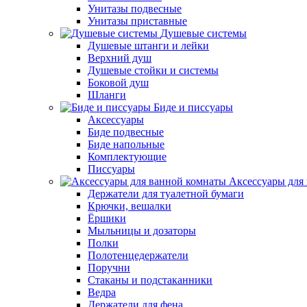
Унитазы подвесные
Унитазы приставные
Душевые системы
Душевые штанги и лейки
Верхний душ
Душевые стойки и системы
Боковой душ
Шланги
Биде и писсуары
Аксессуары
Биде подвесные
Биде напольные
Комплектующие
Писсуары
Аксессуары для
Держатели для туалетной бумаги
Крючки, вешалки
Ёршики
Мыльницы и дозаторы
Полки
Полотенцедержатели
Поручни
Стаканы и подстаканники
Ведра
Держатели для фена