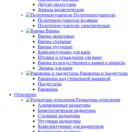
Другие аксессуары
Зеркала косметические
Полотенцесушители
Полотенцесушители водяные
Полотенцесушители электрические
Ванны
Ванны акриловые
Ванны стальные
Ванны чугунные
Комплектующие для ванн
Шторки и ограждения для ванн
Ванны из искусственного камня и кварила
Экраны для ванн
Раковины и пьедесталы
Раковины над стиральной машиной
Пьедесталы
Раковины
Отопление
Радиаторы отопления
Алюминиевые радиаторы
Биметаллические радиаторы
Стальные радиаторы
Чугунные радиаторы
Комплектующие для радиаторов
Конвекторы водяные