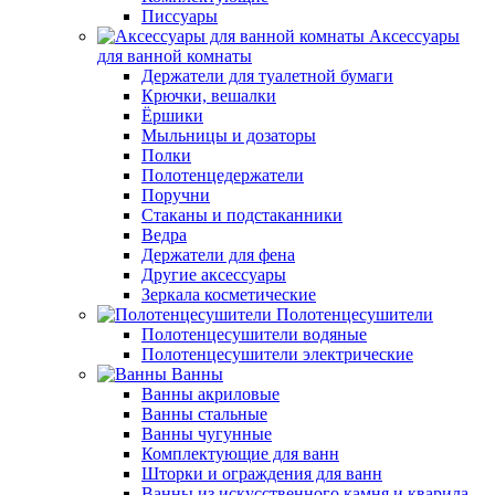
Писсуары
Аксессуары
для ванной комнаты
Держатели для туалетной бумаги
Крючки, вешалки
Ёршики
Мыльницы и дозаторы
Полки
Полотенцедержатели
Поручни
Стаканы и подстаканники
Ведра
Держатели для фена
Другие аксессуары
Зеркала косметические
Полотенцесушители
Полотенцесушители водяные
Полотенцесушители электрические
Ванны
Ванны акриловые
Ванны стальные
Ванны чугунные
Комплектующие для ванн
Шторки и ограждения для ванн
Ванны из искусственного камня и кварила