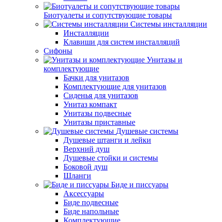
Биотуалеты и сопутствующие товары
Системы инсталляции
Инсталляции
Клавиши для систем инсталляций
Сифоны
Унитазы и
комплектующие
Бачки для унитазов
Комплектующие для унитазов
Сиденья для унитазов
Унитаз компакт
Унитазы подвесные
Унитазы приставные
Душевые системы
Душевые штанги и лейки
Верхний душ
Душевые стойки и системы
Боковой душ
Шланги
Биде и писсуары
Аксессуары
Биде подвесные
Биде напольные
Комплектующие