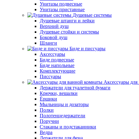
Унитазы подвесные
Унитазы приставные
Душевые системы
Душевые штанги и лейки
Верхний душ
Душевые стойки и системы
Боковой душ
Шланги
Биде и писсуары
Аксессуары
Биде подвесные
Биде напольные
Комплектующие
Писсуары
Аксессуары для
Держатели для туалетной бумаги
Крючки, вешалки
Ёршики
Мыльницы и дозаторы
Полки
Полотенцедержатели
Поручни
Стаканы и подстаканники
Ведра
Держатели для фена