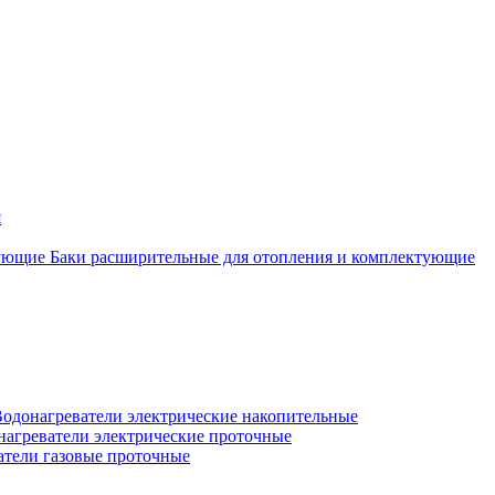
я
Баки расширительные для отопления и комплектующие
одонагреватели электрические накопительные
нагреватели электрические проточные
атели газовые проточные