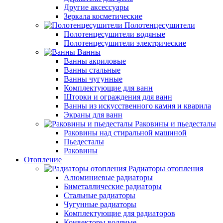
Другие аксессуары
Зеркала косметические
Полотенцесушители
Полотенцесушители водяные
Полотенцесушители электрические
Ванны
Ванны акриловые
Ванны стальные
Ванны чугунные
Комплектующие для ванн
Шторки и ограждения для ванн
Ванны из искусственного камня и кварила
Экраны для ванн
Раковины и пьедесталы
Раковины над стиральной машиной
Пьедесталы
Раковины
Отопление
Радиаторы отопления
Алюминиевые радиаторы
Биметаллические радиаторы
Стальные радиаторы
Чугунные радиаторы
Комплектующие для радиаторов
Конвекторы водяные