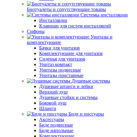
Биотуалеты и сопутствующие товары
Системы инсталляции
Инсталляции
Клавиши для систем инсталляций
Сифоны
Унитазы и
комплектующие
Бачки для унитазов
Комплектующие для унитазов
Сиденья для унитазов
Унитаз компакт
Унитазы подвесные
Унитазы приставные
Душевые системы
Душевые штанги и лейки
Верхний душ
Душевые стойки и системы
Боковой душ
Шланги
Биде и писсуары
Аксессуары
Биде подвесные
Биде напольные
Комплектующие