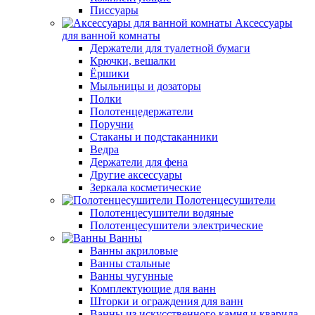
Писсуары
Аксессуары
для ванной комнаты
Держатели для туалетной бумаги
Крючки, вешалки
Ёршики
Мыльницы и дозаторы
Полки
Полотенцедержатели
Поручни
Стаканы и подстаканники
Ведра
Держатели для фена
Другие аксессуары
Зеркала косметические
Полотенцесушители
Полотенцесушители водяные
Полотенцесушители электрические
Ванны
Ванны акриловые
Ванны стальные
Ванны чугунные
Комплектующие для ванн
Шторки и ограждения для ванн
Ванны из искусственного камня и кварила