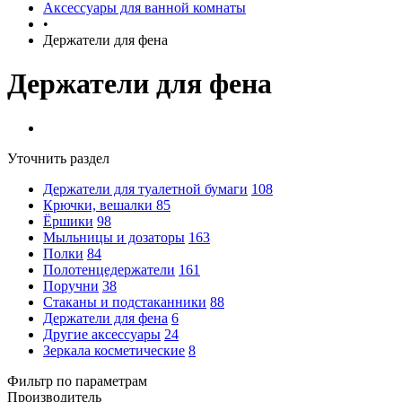
Аксессуары для ванной комнаты
•
Держатели для фена
Держатели для фена
Уточнить раздел
Держатели для туалетной бумаги
108
Крючки, вешалки
85
Ёршики
98
Мыльницы и дозаторы
163
Полки
84
Полотенцедержатели
161
Поручни
38
Стаканы и подстаканники
88
Держатели для фена
6
Другие аксессуары
24
Зеркала косметические
8
Фильтр по параметрам
Производитель