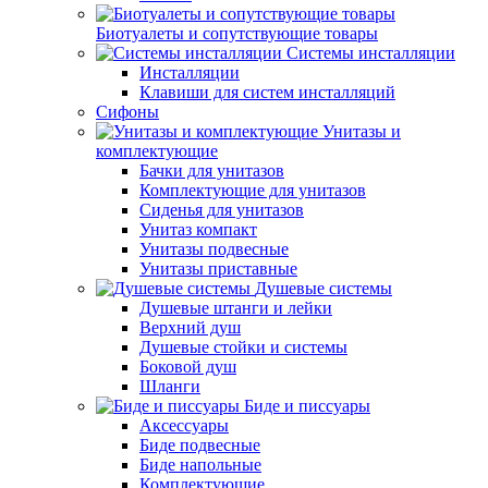
Биотуалеты и сопутствующие товары
Системы инсталляции
Инсталляции
Клавиши для систем инсталляций
Сифоны
Унитазы и
комплектующие
Бачки для унитазов
Комплектующие для унитазов
Сиденья для унитазов
Унитаз компакт
Унитазы подвесные
Унитазы приставные
Душевые системы
Душевые штанги и лейки
Верхний душ
Душевые стойки и системы
Боковой душ
Шланги
Биде и писсуары
Аксессуары
Биде подвесные
Биде напольные
Комплектующие