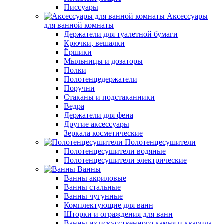
Писсуары
Аксессуары
для ванной комнаты
Держатели для туалетной бумаги
Крючки, вешалки
Ёршики
Мыльницы и дозаторы
Полки
Полотенцедержатели
Поручни
Стаканы и подстаканники
Ведра
Держатели для фена
Другие аксессуары
Зеркала косметические
Полотенцесушители
Полотенцесушители водяные
Полотенцесушители электрические
Ванны
Ванны акриловые
Ванны стальные
Ванны чугунные
Комплектующие для ванн
Шторки и ограждения для ванн
Ванны из искусственного камня и кварила