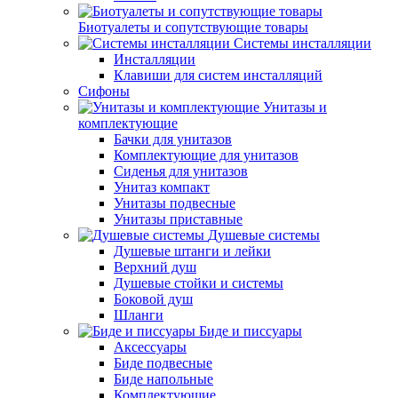
Биотуалеты и сопутствующие товары
Системы инсталляции
Инсталляции
Клавиши для систем инсталляций
Сифоны
Унитазы и
комплектующие
Бачки для унитазов
Комплектующие для унитазов
Сиденья для унитазов
Унитаз компакт
Унитазы подвесные
Унитазы приставные
Душевые системы
Душевые штанги и лейки
Верхний душ
Душевые стойки и системы
Боковой душ
Шланги
Биде и писсуары
Аксессуары
Биде подвесные
Биде напольные
Комплектующие