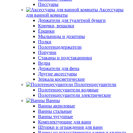
Писсуары
Аксессуары
для ванной комнаты
Держатели для туалетной бумаги
Крючки, вешалки
Ёршики
Мыльницы и дозаторы
Полки
Полотенцедержатели
Поручни
Стаканы и подстаканники
Ведра
Держатели для фена
Другие аксессуары
Зеркала косметические
Полотенцесушители
Полотенцесушители водяные
Полотенцесушители электрические
Ванны
Ванны акриловые
Ванны стальные
Ванны чугунные
Комплектующие для ванн
Шторки и ограждения для ванн
Ванны из искусственного камня и кварила