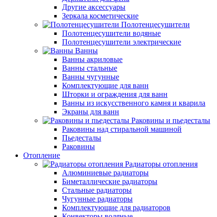
Другие аксессуары
Зеркала косметические
Полотенцесушители
Полотенцесушители водяные
Полотенцесушители электрические
Ванны
Ванны акриловые
Ванны стальные
Ванны чугунные
Комплектующие для ванн
Шторки и ограждения для ванн
Ванны из искусственного камня и кварила
Экраны для ванн
Раковины и пьедесталы
Раковины над стиральной машиной
Пьедесталы
Раковины
Отопление
Радиаторы отопления
Алюминиевые радиаторы
Биметаллические радиаторы
Стальные радиаторы
Чугунные радиаторы
Комплектующие для радиаторов
Конвекторы водяные