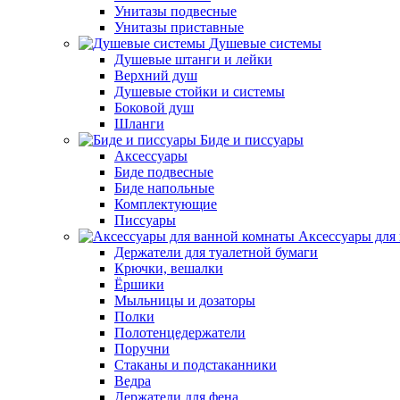
Унитазы подвесные
Унитазы приставные
Душевые системы
Душевые штанги и лейки
Верхний душ
Душевые стойки и системы
Боковой душ
Шланги
Биде и писсуары
Аксессуары
Биде подвесные
Биде напольные
Комплектующие
Писсуары
Аксессуары для
Держатели для туалетной бумаги
Крючки, вешалки
Ёршики
Мыльницы и дозаторы
Полки
Полотенцедержатели
Поручни
Стаканы и подстаканники
Ведра
Держатели для фена