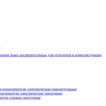
я
Баки расширительные для отопления и комплектующие
одонагреватели электрические накопительные
нагреватели электрические проточные
атели газовые проточные