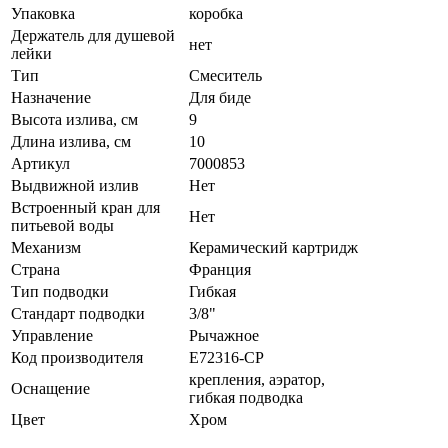
Упаковка
коробка
Держатель для душевой
нет
лейки
Тип
Смеситель
Назначение
Для биде
Высота излива, см
9
Длина излива, см
10
Артикул
7000853
Выдвижной излив
Нет
Встроенный кран для
Нет
питьевой воды
Механизм
Керамический картридж
Страна
Франция
Тип подводки
Гибкая
Стандарт подводки
3/8"
Управление
Рычажное
Код производителя
E72316-CP
крепления, аэратор,
Оснащение
гибкая подводка
Цвет
Хром