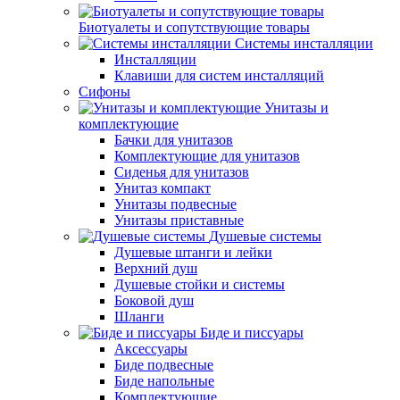
Биотуалеты и сопутствующие товары
Системы инсталляции
Инсталляции
Клавиши для систем инсталляций
Сифоны
Унитазы и
комплектующие
Бачки для унитазов
Комплектующие для унитазов
Сиденья для унитазов
Унитаз компакт
Унитазы подвесные
Унитазы приставные
Душевые системы
Душевые штанги и лейки
Верхний душ
Душевые стойки и системы
Боковой душ
Шланги
Биде и писсуары
Аксессуары
Биде подвесные
Биде напольные
Комплектующие