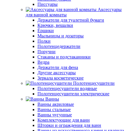
Писсуары
Аксессуары
для ванной комнаты
Держатели для туалетной бумаги
Крючки, вешалки
Ёршики
Мыльницы и дозаторы
Полки
Полотенцедержатели
Поручни
Стаканы и подстаканники
Ведра
Держатели для фена
Другие аксессуары
Зеркала косметические
Полотенцесушители
Полотенцесушители водяные
Полотенцесушители электрические
Ванны
Ванны акриловые
Ванны стальные
Ванны чугунные
Комплектующие для ванн
Шторки и ограждения для ванн
Ванны из искусственного камня и кварила