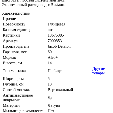
Быстрая и простая система монтажа.
Экономичный расход воды: 5 л/мин.
Характеристики:
Прочие
Поверхность
Глянцевая
Базовая единица
шт
Картинки
13675385
Артикул
7000853
Производитель
Jacob Delafon
Гарантия, мес
60
Модель
Aleo+
Высота, см
14
Другие
Тип монтажа
На биде
товары
Ширина, см
5
Глубина, см
13
Способ монтажа
Вертикальный
Антиизвестковое
Да
покрытие
Материал
Латунь
Мыльница в комплекте
Нет