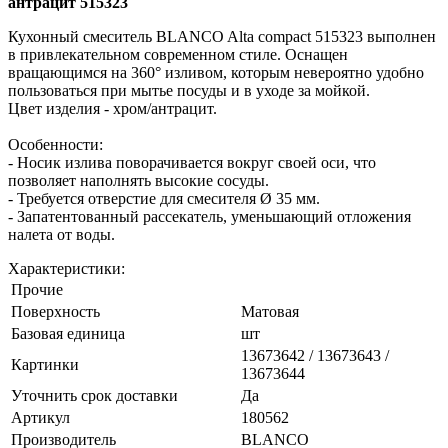
антрацит 515323
Кухонный смеситель BLANCO Alta compact 515323 выполнен
в привлекательном современном стиле. Оснащен
вращающимся на 360° изливом, которым невероятно удобно
пользоваться при мытье посуды и в уходе за мойкой.
Цвет изделия - хром/антрацит.
Особенности:
- Носик излива поворачивается вокруг своей оси, что
позволяет наполнять высокие сосуды.
- Требуется отверстие для смесителя Ø 35 мм.
- Запатентованный рассекатель, уменьшающий отложения
налета от воды.
Характеристики:
Прочие
Поверхность
Матовая
Базовая единица
шт
13673642 / 13673643 /
Картинки
13673644
Уточнить срок доставки
Да
Артикул
180562
Производитель
BLANCO