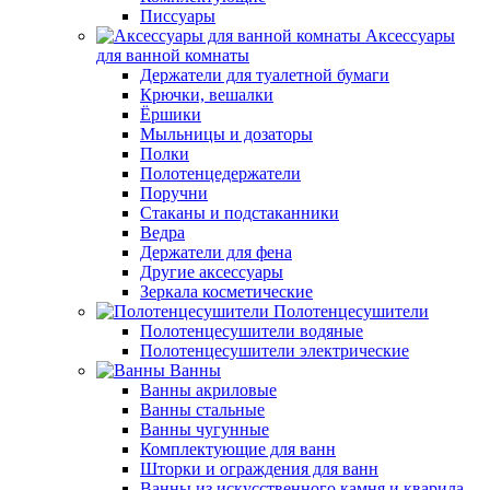
Писсуары
Аксессуары
для ванной комнаты
Держатели для туалетной бумаги
Крючки, вешалки
Ёршики
Мыльницы и дозаторы
Полки
Полотенцедержатели
Поручни
Стаканы и подстаканники
Ведра
Держатели для фена
Другие аксессуары
Зеркала косметические
Полотенцесушители
Полотенцесушители водяные
Полотенцесушители электрические
Ванны
Ванны акриловые
Ванны стальные
Ванны чугунные
Комплектующие для ванн
Шторки и ограждения для ванн
Ванны из искусственного камня и кварила