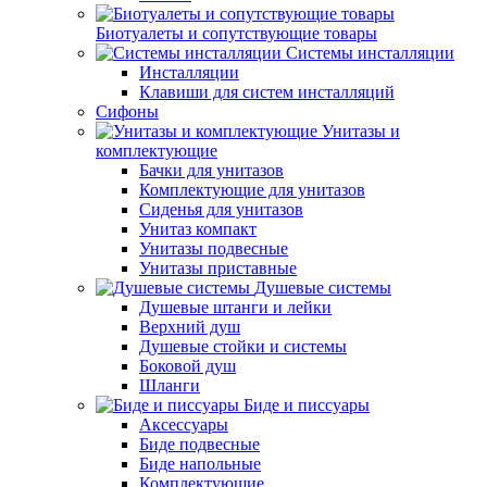
Биотуалеты и сопутствующие товары
Системы инсталляции
Инсталляции
Клавиши для систем инсталляций
Сифоны
Унитазы и
комплектующие
Бачки для унитазов
Комплектующие для унитазов
Сиденья для унитазов
Унитаз компакт
Унитазы подвесные
Унитазы приставные
Душевые системы
Душевые штанги и лейки
Верхний душ
Душевые стойки и системы
Боковой душ
Шланги
Биде и писсуары
Аксессуары
Биде подвесные
Биде напольные
Комплектующие