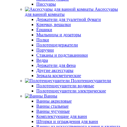
Писсуары
Аксессуары
для ванной комнаты
Держатели для туалетной бумаги
Крючки, вешалки
Ёршики
Мыльницы и дозаторы
Полки
Полотенцедержатели
Поручни
Стаканы и подстаканники
Ведра
Держатели для фена
Другие аксессуары
Зеркала косметические
Полотенцесушители
Полотенцесушители водяные
Полотенцесушители электрические
Ванны
Ванны акриловые
Ванны стальные
Ванны чугунные
Комплектующие для ванн
Шторки и ограждения для ванн
Ванны из искусственного камня и кварила