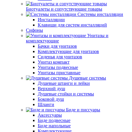
Биотуалеты и сопутствующие товары
Системы инсталляции
Инсталляции
Клавиши для систем инсталляций
Сифоны
Унитазы и
комплектующие
Бачки для унитазов
Комплектующие для унитазов
Сиденья для унитазов
Унитаз компакт
Унитазы подвесные
Унитазы приставные
Душевые системы
Душевые штанги и лейки
Верхний душ
Душевые стойки и системы
Боковой душ
Шланги
Биде и писсуары
Аксессуары
Биде подвесные
Биде напольные
Комплектующие