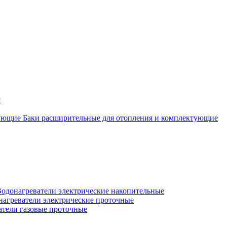
я
Баки расширительные для отопления и комплектующие
одонагреватели электрические накопительные
нагреватели электрические проточные
атели газовые проточные