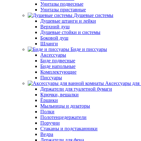
Унитазы подвесные
Унитазы приставные
Душевые системы
Душевые штанги и лейки
Верхний душ
Душевые стойки и системы
Боковой душ
Шланги
Биде и писсуары
Аксессуары
Биде подвесные
Биде напольные
Комплектующие
Писсуары
Аксессуары для
Держатели для туалетной бумаги
Крючки, вешалки
Ёршики
Мыльницы и дозаторы
Полки
Полотенцедержатели
Поручни
Стаканы и подстаканники
Ведра
Держатели для фена