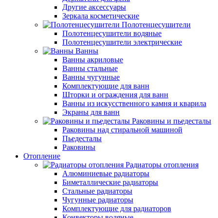
Другие аксессуары
Зеркала косметические
Полотенцесушители
Полотенцесушители водяные
Полотенцесушители электрические
Ванны
Ванны акриловые
Ванны стальные
Ванны чугунные
Комплектующие для ванн
Шторки и ограждения для ванн
Ванны из искусственного камня и кварила
Экраны для ванн
Раковины и пьедесталы
Раковины над стиральной машиной
Пьедесталы
Раковины
Отопление
Радиаторы отопления
Алюминиевые радиаторы
Биметаллические радиаторы
Стальные радиаторы
Чугунные радиаторы
Комплектующие для радиаторов
Конвекторы водяные