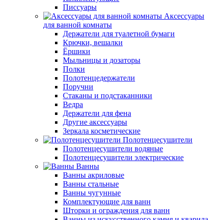
Писсуары
Аксессуары
для ванной комнаты
Держатели для туалетной бумаги
Крючки, вешалки
Ёршики
Мыльницы и дозаторы
Полки
Полотенцедержатели
Поручни
Стаканы и подстаканники
Ведра
Держатели для фена
Другие аксессуары
Зеркала косметические
Полотенцесушители
Полотенцесушители водяные
Полотенцесушители электрические
Ванны
Ванны акриловые
Ванны стальные
Ванны чугунные
Комплектующие для ванн
Шторки и ограждения для ванн
Ванны из искусственного камня и кварила