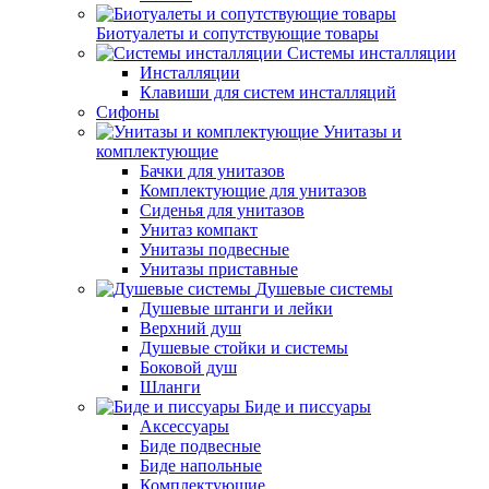
Биотуалеты и сопутствующие товары
Системы инсталляции
Инсталляции
Клавиши для систем инсталляций
Сифоны
Унитазы и
комплектующие
Бачки для унитазов
Комплектующие для унитазов
Сиденья для унитазов
Унитаз компакт
Унитазы подвесные
Унитазы приставные
Душевые системы
Душевые штанги и лейки
Верхний душ
Душевые стойки и системы
Боковой душ
Шланги
Биде и писсуары
Аксессуары
Биде подвесные
Биде напольные
Комплектующие