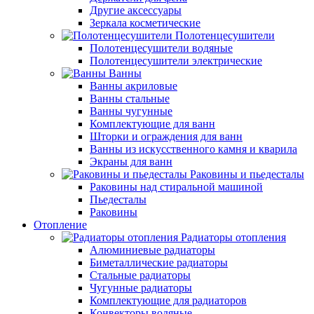
Другие аксессуары
Зеркала косметические
Полотенцесушители
Полотенцесушители водяные
Полотенцесушители электрические
Ванны
Ванны акриловые
Ванны стальные
Ванны чугунные
Комплектующие для ванн
Шторки и ограждения для ванн
Ванны из искусственного камня и кварила
Экраны для ванн
Раковины и пьедесталы
Раковины над стиральной машиной
Пьедесталы
Раковины
Отопление
Радиаторы отопления
Алюминиевые радиаторы
Биметаллические радиаторы
Стальные радиаторы
Чугунные радиаторы
Комплектующие для радиаторов
Конвекторы водяные