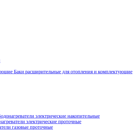
я
Баки расширительные для отопления и комплектующие
одонагреватели электрические накопительные
нагреватели электрические проточные
атели газовые проточные