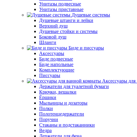
Унитазы подвесные
Унитазы приставные
Душевые системы
Душевые штанги и лейки
Верхний душ
Душевые стойки и системы
Боковой душ
Шланги
Биде и писсуары
Аксессуары
Биде подвесные
Биде напольные
Комплектующие
Писсуары
Аксессуары для
Держатели для туалетной бумаги
Крючки, вешалки
Ёршики
Мыльницы и дозаторы
Полки
Полотенцедержатели
Поручни
Стаканы и подстаканники
Ведра
Держатели для фена