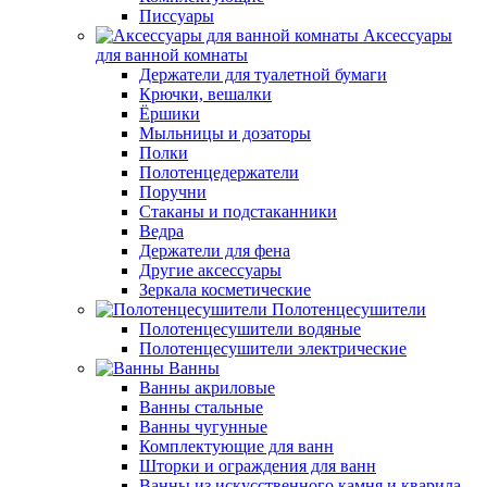
Писсуары
Аксессуары
для ванной комнаты
Держатели для туалетной бумаги
Крючки, вешалки
Ёршики
Мыльницы и дозаторы
Полки
Полотенцедержатели
Поручни
Стаканы и подстаканники
Ведра
Держатели для фена
Другие аксессуары
Зеркала косметические
Полотенцесушители
Полотенцесушители водяные
Полотенцесушители электрические
Ванны
Ванны акриловые
Ванны стальные
Ванны чугунные
Комплектующие для ванн
Шторки и ограждения для ванн
Ванны из искусственного камня и кварила