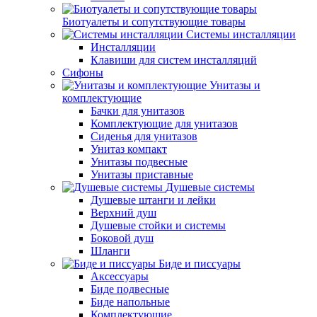
Биотуалеты и сопутствующие товары
Системы инсталляции
Инсталляции
Клавиши для систем инсталляций
Сифоны
Унитазы и
комплектующие
Бачки для унитазов
Комплектующие для унитазов
Сиденья для унитазов
Унитаз компакт
Унитазы подвесные
Унитазы приставные
Душевые системы
Душевые штанги и лейки
Верхний душ
Душевые стойки и системы
Боковой душ
Шланги
Биде и писсуары
Аксессуары
Биде подвесные
Биде напольные
Комплектующие