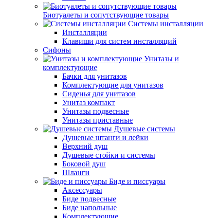
Биотуалеты и сопутствующие товары
Системы инсталляции
Инсталляции
Клавиши для систем инсталляций
Сифоны
Унитазы и
комплектующие
Бачки для унитазов
Комплектующие для унитазов
Сиденья для унитазов
Унитаз компакт
Унитазы подвесные
Унитазы приставные
Душевые системы
Душевые штанги и лейки
Верхний душ
Душевые стойки и системы
Боковой душ
Шланги
Биде и писсуары
Аксессуары
Биде подвесные
Биде напольные
Комплектующие