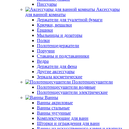
Писсуары
Аксессуары
для ванной комнаты
Держатели для туалетной бумаги
Крючки, вешалки
Ёршики
Мыльницы и дозаторы
Полки
Полотенцедержатели
Поручни
Стаканы и подстаканники
Ведра
Держатели для фена
Другие аксессуары
Зеркала косметические
Полотенцесушители
Полотенцесушители водяные
Полотенцесушители электрические
Ванны
Ванны акриловые
Ванны стальные
Ванны чугунные
Комплектующие для ванн
Шторки и ограждения для ванн
Ванны из искусственного камня и кварила