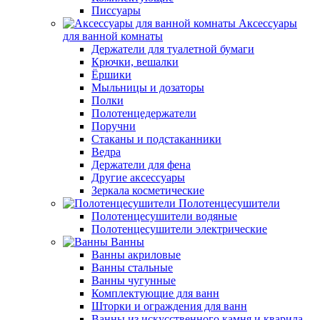
Писсуары
Аксессуары
для ванной комнаты
Держатели для туалетной бумаги
Крючки, вешалки
Ёршики
Мыльницы и дозаторы
Полки
Полотенцедержатели
Поручни
Стаканы и подстаканники
Ведра
Держатели для фена
Другие аксессуары
Зеркала косметические
Полотенцесушители
Полотенцесушители водяные
Полотенцесушители электрические
Ванны
Ванны акриловые
Ванны стальные
Ванны чугунные
Комплектующие для ванн
Шторки и ограждения для ванн
Ванны из искусственного камня и кварила