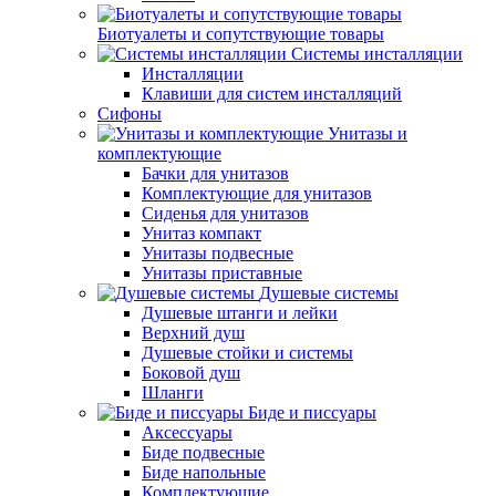
Биотуалеты и сопутствующие товары
Системы инсталляции
Инсталляции
Клавиши для систем инсталляций
Сифоны
Унитазы и
комплектующие
Бачки для унитазов
Комплектующие для унитазов
Сиденья для унитазов
Унитаз компакт
Унитазы подвесные
Унитазы приставные
Душевые системы
Душевые штанги и лейки
Верхний душ
Душевые стойки и системы
Боковой душ
Шланги
Биде и писсуары
Аксессуары
Биде подвесные
Биде напольные
Комплектующие