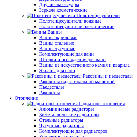
Другие аксессуары
Зеркала косметические
Полотенцесушители
Полотенцесушители водяные
Полотенцесушители электрические
Ванны
Ванны акриловые
Ванны стальные
Ванны чугунные
Комплектующие для ванн
Шторки и ограждения для ванн
Ванны из искусственного камня и кварила
Экраны для ванн
Раковины и пьедесталы
Раковины над стиральной машиной
Пьедесталы
Раковины
Отопление
Радиаторы отопления
Алюминиевые радиаторы
Биметаллические радиаторы
Стальные радиаторы
Чугунные радиаторы
Комплектующие для радиаторов
Конвекторы водяные