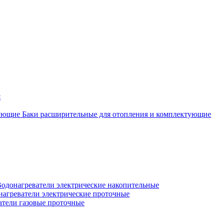
я
Баки расширительные для отопления и комплектующие
одонагреватели электрические накопительные
нагреватели электрические проточные
атели газовые проточные