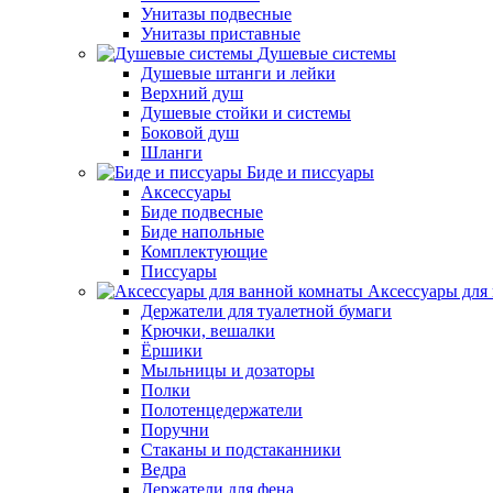
Унитазы подвесные
Унитазы приставные
Душевые системы
Душевые штанги и лейки
Верхний душ
Душевые стойки и системы
Боковой душ
Шланги
Биде и писсуары
Аксессуары
Биде подвесные
Биде напольные
Комплектующие
Писсуары
Аксессуары для
Держатели для туалетной бумаги
Крючки, вешалки
Ёршики
Мыльницы и дозаторы
Полки
Полотенцедержатели
Поручни
Стаканы и подстаканники
Ведра
Держатели для фена