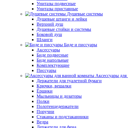
Унитазы подвесные
Унитазы приставные
Душевые системы
Душевые штанги и лейки
Верхний душ
Душевые стойки и системы
Боковой душ
Шланги
Биде и писсуары
Аксессуары
Биде подвесные
Биде напольные
Комплектующие
Писсуары
Аксессуары для
Держатели для туалетной бумаги
Крючки, вешалки
Ёршики
Мыльницы и дозаторы
Полки
Полотенцедержатели
Поручни
Стаканы и подстаканники
Ведра
Держатели для фена