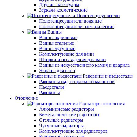
Другие аксессуары
Зеркала косметические
Полотенцесушители
Полотенцесушители водяные
Полотенцесушители электрические
Ванны
Ванны акриловые
Ванны стальные
Ванны чугунные
Комплектующие для ванн
Шторки и ограждения для ванн
Ванны из искусственного камня и кварила
Экраны для ванн
Раковины и пьедесталы
Раковины над стиральной машиной
Пьедесталы
Раковины
Отопление
Радиаторы отопления
Алюминиевые радиаторы
Биметаллические радиаторы
Стальные радиаторы
Чугунные радиаторы
Комплектующие для радиаторов
Конвекторы водяные