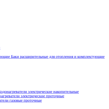
я
Баки расширительные для отопления и комплектующие
одонагреватели электрические накопительные
нагреватели электрические проточные
атели газовые проточные