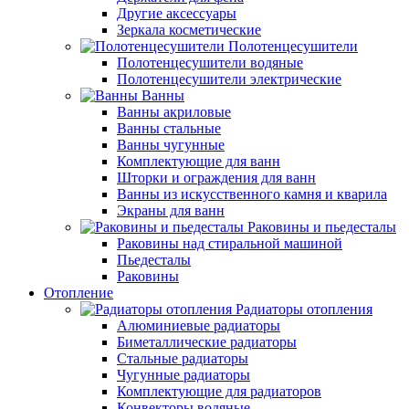
Другие аксессуары
Зеркала косметические
Полотенцесушители
Полотенцесушители водяные
Полотенцесушители электрические
Ванны
Ванны акриловые
Ванны стальные
Ванны чугунные
Комплектующие для ванн
Шторки и ограждения для ванн
Ванны из искусственного камня и кварила
Экраны для ванн
Раковины и пьедесталы
Раковины над стиральной машиной
Пьедесталы
Раковины
Отопление
Радиаторы отопления
Алюминиевые радиаторы
Биметаллические радиаторы
Стальные радиаторы
Чугунные радиаторы
Комплектующие для радиаторов
Конвекторы водяные