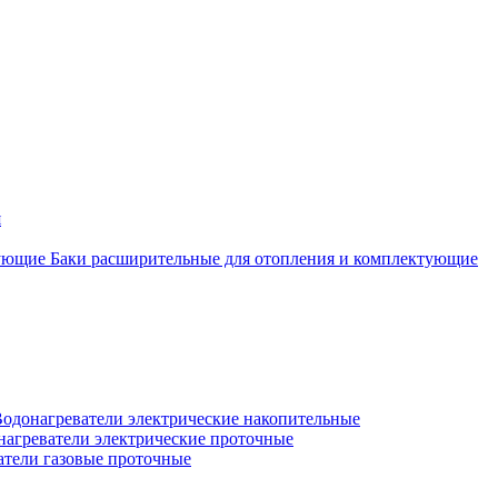
я
Баки расширительные для отопления и комплектующие
одонагреватели электрические накопительные
нагреватели электрические проточные
атели газовые проточные