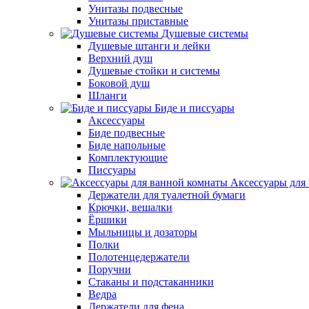
Унитазы подвесные
Унитазы приставные
Душевые системы
Душевые штанги и лейки
Верхний душ
Душевые стойки и системы
Боковой душ
Шланги
Биде и писсуары
Аксессуары
Биде подвесные
Биде напольные
Комплектующие
Писсуары
Аксессуары для
Держатели для туалетной бумаги
Крючки, вешалки
Ёршики
Мыльницы и дозаторы
Полки
Полотенцедержатели
Поручни
Стаканы и подстаканники
Ведра
Держатели для фена