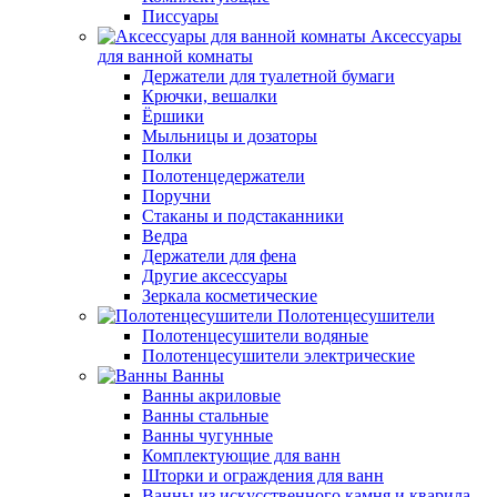
Писсуары
Аксессуары
для ванной комнаты
Держатели для туалетной бумаги
Крючки, вешалки
Ёршики
Мыльницы и дозаторы
Полки
Полотенцедержатели
Поручни
Стаканы и подстаканники
Ведра
Держатели для фена
Другие аксессуары
Зеркала косметические
Полотенцесушители
Полотенцесушители водяные
Полотенцесушители электрические
Ванны
Ванны акриловые
Ванны стальные
Ванны чугунные
Комплектующие для ванн
Шторки и ограждения для ванн
Ванны из искусственного камня и кварила