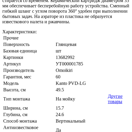
стирается со временем. Керамический картридж диаметром 35
мм обеспечивает бесперебойную работу устройства. Сменный
гибкий шланг с углом поворота 360° удобен при выполнении
бытовых задач. На аэраторе из пластика не образуется
известкового налета и ржавчины.
Характеристики:
Прочие
Поверхность
Глянцевая
Базовая единица
шт
Картинки
13682992
Артикул
УТ000001785
Производитель
Omoikiri
Гарантия, мес
60
Модель
Kanto PVD-LG
Высота, см
49.5
Другие
Тип монтажа
На мойку
товары
Ширина, см
15.7
Глубина, см
24.6
Способ монтажа
Вертикальный
Антиизвестковое
Да