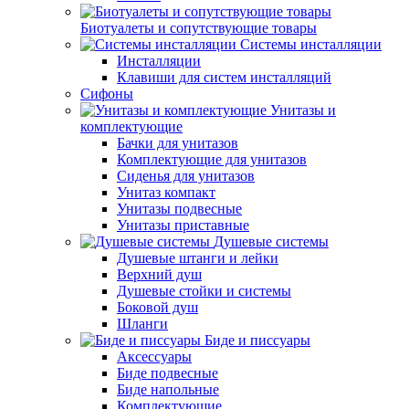
Биотуалеты и сопутствующие товары
Системы инсталляции
Инсталляции
Клавиши для систем инсталляций
Сифоны
Унитазы и
комплектующие
Бачки для унитазов
Комплектующие для унитазов
Сиденья для унитазов
Унитаз компакт
Унитазы подвесные
Унитазы приставные
Душевые системы
Душевые штанги и лейки
Верхний душ
Душевые стойки и системы
Боковой душ
Шланги
Биде и писсуары
Аксессуары
Биде подвесные
Биде напольные
Комплектующие