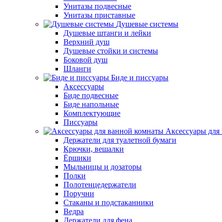
Унитазы подвесные
Унитазы приставные
Душевые системы
Душевые штанги и лейки
Верхний душ
Душевые стойки и системы
Боковой душ
Шланги
Биде и писсуары
Аксессуары
Биде подвесные
Биде напольные
Комплектующие
Писсуары
Аксессуары для
Держатели для туалетной бумаги
Крючки, вешалки
Ёршики
Мыльницы и дозаторы
Полки
Полотенцедержатели
Поручни
Стаканы и подстаканники
Ведра
Держатели для фена