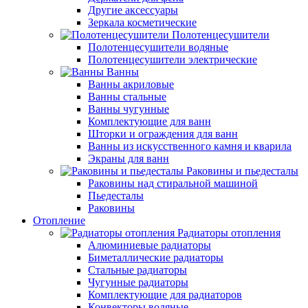
Другие аксессуары
Зеркала косметические
Полотенцесушители
Полотенцесушители водяные
Полотенцесушители электрические
Ванны
Ванны акриловые
Ванны стальные
Ванны чугунные
Комплектующие для ванн
Шторки и ограждения для ванн
Ванны из искусственного камня и кварила
Экраны для ванн
Раковины и пьедесталы
Раковины над стиральной машиной
Пьедесталы
Раковины
Отопление
Радиаторы отопления
Алюминиевые радиаторы
Биметаллические радиаторы
Стальные радиаторы
Чугунные радиаторы
Комплектующие для радиаторов
Конвекторы водяные