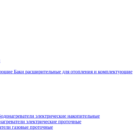
я
Баки расширительные для отопления и комплектующие
одонагреватели электрические накопительные
нагреватели электрические проточные
атели газовые проточные