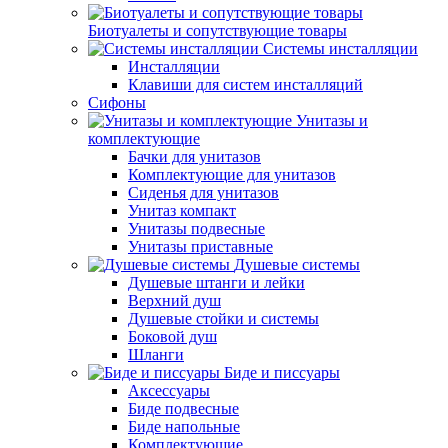
Биотуалеты и сопутствующие товары
Системы инсталляции
Инсталляции
Клавиши для систем инсталляций
Сифоны
Унитазы и
комплектующие
Бачки для унитазов
Комплектующие для унитазов
Сиденья для унитазов
Унитаз компакт
Унитазы подвесные
Унитазы приставные
Душевые системы
Душевые штанги и лейки
Верхний душ
Душевые стойки и системы
Боковой душ
Шланги
Биде и писсуары
Аксессуары
Биде подвесные
Биде напольные
Комплектующие