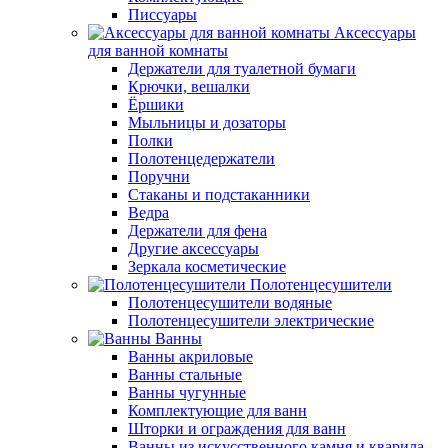
Писсуары
Аксессуары
для ванной комнаты
Держатели для туалетной бумаги
Крючки, вешалки
Ёршики
Мыльницы и дозаторы
Полки
Полотенцедержатели
Поручни
Стаканы и подстаканники
Ведра
Держатели для фена
Другие аксессуары
Зеркала косметические
Полотенцесушители
Полотенцесушители водяные
Полотенцесушители электрические
Ванны
Ванны акриловые
Ванны стальные
Ванны чугунные
Комплектующие для ванн
Шторки и ограждения для ванн
Ванны из искусственного камня и кварила