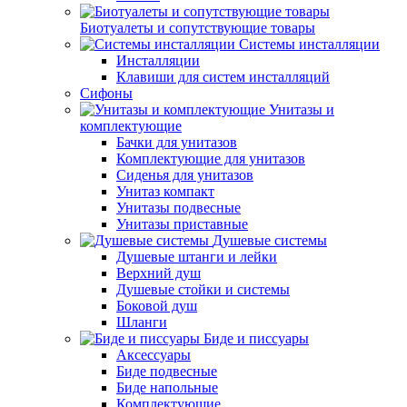
Биотуалеты и сопутствующие товары
Системы инсталляции
Инсталляции
Клавиши для систем инсталляций
Сифоны
Унитазы и
комплектующие
Бачки для унитазов
Комплектующие для унитазов
Сиденья для унитазов
Унитаз компакт
Унитазы подвесные
Унитазы приставные
Душевые системы
Душевые штанги и лейки
Верхний душ
Душевые стойки и системы
Боковой душ
Шланги
Биде и писсуары
Аксессуары
Биде подвесные
Биде напольные
Комплектующие