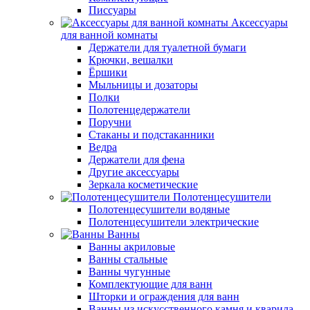
Писсуары
Аксессуары
для ванной комнаты
Держатели для туалетной бумаги
Крючки, вешалки
Ёршики
Мыльницы и дозаторы
Полки
Полотенцедержатели
Поручни
Стаканы и подстаканники
Ведра
Держатели для фена
Другие аксессуары
Зеркала косметические
Полотенцесушители
Полотенцесушители водяные
Полотенцесушители электрические
Ванны
Ванны акриловые
Ванны стальные
Ванны чугунные
Комплектующие для ванн
Шторки и ограждения для ванн
Ванны из искусственного камня и кварила