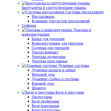
Биотуалеты и сопутствующие товары
Системы инсталляции
Инсталляции
Клавиши для систем инсталляций
Сифоны
Унитазы и
комплектующие
Бачки для унитазов
Комплектующие для унитазов
Сиденья для унитазов
Унитаз компакт
Унитазы подвесные
Унитазы приставные
Душевые системы
Душевые штанги и лейки
Верхний душ
Душевые стойки и системы
Боковой душ
Шланги
Биде и писсуары
Аксессуары
Биде подвесные
Биде напольные
Комплектующие