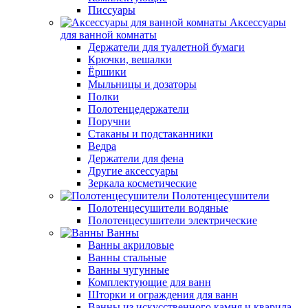
Писсуары
Аксессуары
для ванной комнаты
Держатели для туалетной бумаги
Крючки, вешалки
Ёршики
Мыльницы и дозаторы
Полки
Полотенцедержатели
Поручни
Стаканы и подстаканники
Ведра
Держатели для фена
Другие аксессуары
Зеркала косметические
Полотенцесушители
Полотенцесушители водяные
Полотенцесушители электрические
Ванны
Ванны акриловые
Ванны стальные
Ванны чугунные
Комплектующие для ванн
Шторки и ограждения для ванн
Ванны из искусственного камня и кварила