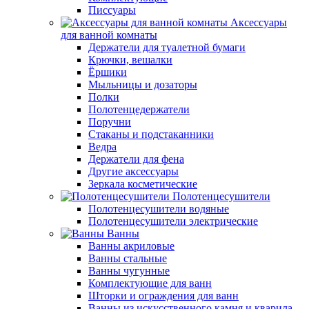
Писсуары
Аксессуары
для ванной комнаты
Держатели для туалетной бумаги
Крючки, вешалки
Ёршики
Мыльницы и дозаторы
Полки
Полотенцедержатели
Поручни
Стаканы и подстаканники
Ведра
Держатели для фена
Другие аксессуары
Зеркала косметические
Полотенцесушители
Полотенцесушители водяные
Полотенцесушители электрические
Ванны
Ванны акриловые
Ванны стальные
Ванны чугунные
Комплектующие для ванн
Шторки и ограждения для ванн
Ванны из искусственного камня и кварила