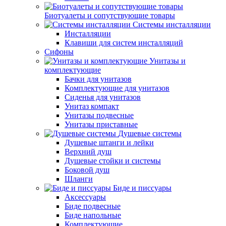
Биотуалеты и сопутствующие товары
Системы инсталляции
Инсталляции
Клавиши для систем инсталляций
Сифоны
Унитазы и
комплектующие
Бачки для унитазов
Комплектующие для унитазов
Сиденья для унитазов
Унитаз компакт
Унитазы подвесные
Унитазы приставные
Душевые системы
Душевые штанги и лейки
Верхний душ
Душевые стойки и системы
Боковой душ
Шланги
Биде и писсуары
Аксессуары
Биде подвесные
Биде напольные
Комплектующие