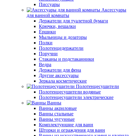
Писсуары
Аксессуары
для ванной комнаты
Держатели для туалетной бумаги
Крючки, вешалки
Ёршики
Мыльницы и дозаторы
Полки
Полотенцедержатели
Поручни
Стаканы и подстаканники
Ведра
Держатели для фена
Другие аксессуары
Зеркала косметические
Полотенцесушители
Полотенцесушители водяные
Полотенцесушители электрические
Ванны
Ванны акриловые
Ванны стальные
Ванны чугунные
Комплектующие для ванн
Шторки и ограждения для ванн
Ванны из искусственного камня и кварила