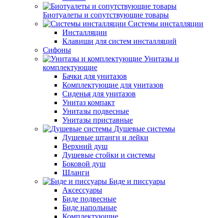
Биотуалеты и сопутствующие товары
Системы инсталляции
Инсталляции
Клавиши для систем инсталляций
Сифоны
Унитазы и
комплектующие
Бачки для унитазов
Комплектующие для унитазов
Сиденья для унитазов
Унитаз компакт
Унитазы подвесные
Унитазы приставные
Душевые системы
Душевые штанги и лейки
Верхний душ
Душевые стойки и системы
Боковой душ
Шланги
Биде и писсуары
Аксессуары
Биде подвесные
Биде напольные
Комплектующие