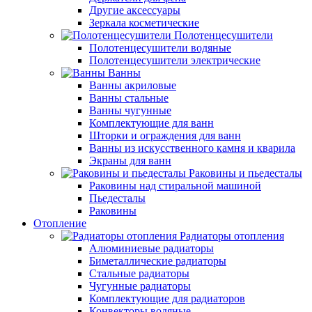
Другие аксессуары
Зеркала косметические
Полотенцесушители
Полотенцесушители водяные
Полотенцесушители электрические
Ванны
Ванны акриловые
Ванны стальные
Ванны чугунные
Комплектующие для ванн
Шторки и ограждения для ванн
Ванны из искусственного камня и кварила
Экраны для ванн
Раковины и пьедесталы
Раковины над стиральной машиной
Пьедесталы
Раковины
Отопление
Радиаторы отопления
Алюминиевые радиаторы
Биметаллические радиаторы
Стальные радиаторы
Чугунные радиаторы
Комплектующие для радиаторов
Конвекторы водяные