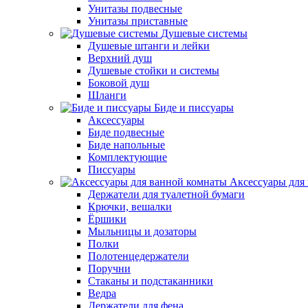
Унитазы подвесные
Унитазы приставные
Душевые системы
Душевые штанги и лейки
Верхний душ
Душевые стойки и системы
Боковой душ
Шланги
Биде и писсуары
Аксессуары
Биде подвесные
Биде напольные
Комплектующие
Писсуары
Аксессуары для
Держатели для туалетной бумаги
Крючки, вешалки
Ёршики
Мыльницы и дозаторы
Полки
Полотенцедержатели
Поручни
Стаканы и подстаканники
Ведра
Держатели для фена