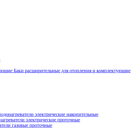
я
Баки расширительные для отопления и комплектующие
одонагреватели электрические накопительные
нагреватели электрические проточные
атели газовые проточные