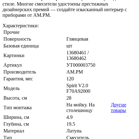
стиле. Многие смесители удостоены престижных
дизайнерских премий — создайте изысканный интерьер с
приборами от AM.PM.
Характеристики:
Прочие
Поверхность
Глянцевая
Базовая единица
шт
13680461 /
Картинки
13680462
Артикул
УТ000003750
Производитель
AM.PM
Гарантия, мес
120
Spirit V2.0
Модель
F70A92000
Высота, см
28
На мойку. На
Другие
Тип монтажа
столешницу
товары
Ширина, см
4.9
Глубина, см
19.5
Материал
Латунь
Тип
Смеситель