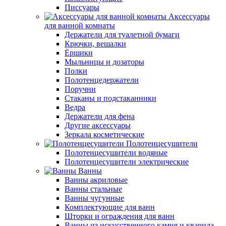
Писсуары
Аксессуары
для ванной комнаты
Держатели для туалетной бумаги
Крючки, вешалки
Ёршики
Мыльницы и дозаторы
Полки
Полотенцедержатели
Поручни
Стаканы и подстаканники
Ведра
Держатели для фена
Другие аксессуары
Зеркала косметические
Полотенцесушители
Полотенцесушители водяные
Полотенцесушители электрические
Ванны
Ванны акриловые
Ванны стальные
Ванны чугунные
Комплектующие для ванн
Шторки и ограждения для ванн
Ванны из искусственного камня и кварила