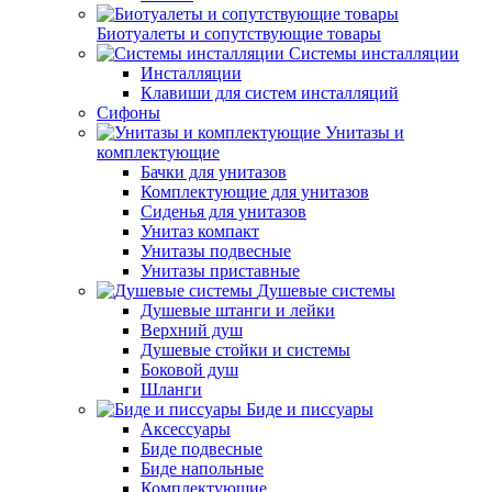
Биотуалеты и сопутствующие товары
Системы инсталляции
Инсталляции
Клавиши для систем инсталляций
Сифоны
Унитазы и
комплектующие
Бачки для унитазов
Комплектующие для унитазов
Сиденья для унитазов
Унитаз компакт
Унитазы подвесные
Унитазы приставные
Душевые системы
Душевые штанги и лейки
Верхний душ
Душевые стойки и системы
Боковой душ
Шланги
Биде и писсуары
Аксессуары
Биде подвесные
Биде напольные
Комплектующие