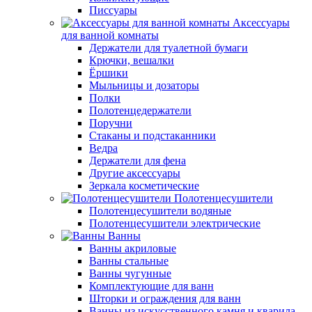
Писсуары
Аксессуары
для ванной комнаты
Держатели для туалетной бумаги
Крючки, вешалки
Ёршики
Мыльницы и дозаторы
Полки
Полотенцедержатели
Поручни
Стаканы и подстаканники
Ведра
Держатели для фена
Другие аксессуары
Зеркала косметические
Полотенцесушители
Полотенцесушители водяные
Полотенцесушители электрические
Ванны
Ванны акриловые
Ванны стальные
Ванны чугунные
Комплектующие для ванн
Шторки и ограждения для ванн
Ванны из искусственного камня и кварила