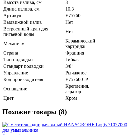
Высота излива, см
8
Длина излива, см
10.3
Артикул
E75760
Выдвижной излив
Нет
Встроенный кран для
Нет
питьевой воды
Керамический
Механизм
картридж
Страна
Франция
Тип подводки
Гибкая
Стандарт подводки
3/8"
Управление
Рычажное
Код производителя
E75760-CP
Крепления,
Оснащение
аэратор
Цвет
Хром
Похожие товары (8)