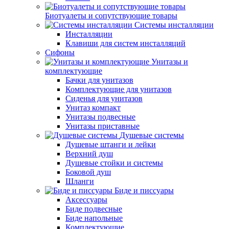
Биотуалеты и сопутствующие товары
Системы инсталляции
Инсталляции
Клавиши для систем инсталляций
Сифоны
Унитазы и
комплектующие
Бачки для унитазов
Комплектующие для унитазов
Сиденья для унитазов
Унитаз компакт
Унитазы подвесные
Унитазы приставные
Душевые системы
Душевые штанги и лейки
Верхний душ
Душевые стойки и системы
Боковой душ
Шланги
Биде и писсуары
Аксессуары
Биде подвесные
Биде напольные
Комплектующие