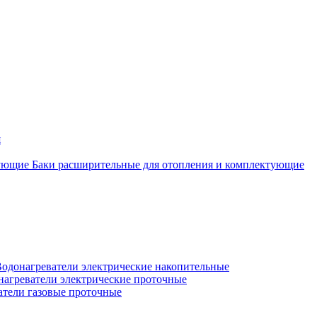
я
Баки расширительные для отопления и комплектующие
одонагреватели электрические накопительные
нагреватели электрические проточные
атели газовые проточные