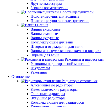
Другие аксессуары
Зеркала косметические
Полотенцесушители
Полотенцесушители водяные
Полотенцесушители электрические
Ванны
Ванны акриловые
Ванны стальные
Ванны чугунные
Комплектующие для ванн
Шторки и ограждения для ванн
Ванны из искусственного камня и кварила
Экраны для ванн
Раковины и пьедесталы
Раковины над стиральной машиной
Пьедесталы
Раковины
Отопление
Радиаторы отопления
Алюминиевые радиаторы
Биметаллические радиаторы
Стальные радиаторы
Чугунные радиаторы
Комплектующие для радиаторов
Конвекторы водяные