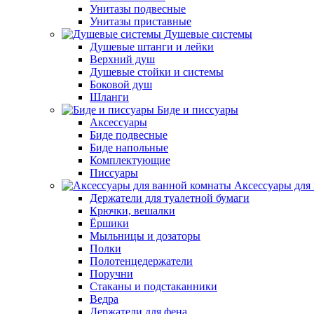
Унитазы подвесные
Унитазы приставные
Душевые системы
Душевые штанги и лейки
Верхний душ
Душевые стойки и системы
Боковой душ
Шланги
Биде и писсуары
Аксессуары
Биде подвесные
Биде напольные
Комплектующие
Писсуары
Аксессуары для
Держатели для туалетной бумаги
Крючки, вешалки
Ёршики
Мыльницы и дозаторы
Полки
Полотенцедержатели
Поручни
Стаканы и подстаканники
Ведра
Держатели для фена