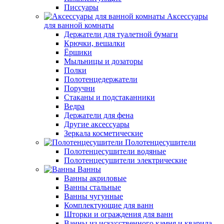
Писсуары
Аксессуары
для ванной комнаты
Держатели для туалетной бумаги
Крючки, вешалки
Ёршики
Мыльницы и дозаторы
Полки
Полотенцедержатели
Поручни
Стаканы и подстаканники
Ведра
Держатели для фена
Другие аксессуары
Зеркала косметические
Полотенцесушители
Полотенцесушители водяные
Полотенцесушители электрические
Ванны
Ванны акриловые
Ванны стальные
Ванны чугунные
Комплектующие для ванн
Шторки и ограждения для ванн
Ванны из искусственного камня и кварила