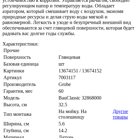
устойчивостью к коррозии. Управляется рычагом, свободно
регулирующим напор и температуру воды. Обладает
аэратором, который смешивает воду с воздухом, экономя
природные ресурсы и делая струю воды мягкой и
равномерной. Легкость в уходе и безупречный внешний вид
обеспечиваются за счет глянцевой поверхности, которая будет
радовать вас долгие годы службы.
Характеристики:
Прочие
Поверхность
Глянцевая
Базовая единица
шт
Картинки
13674151 / 13674152
Артикул
7003117
Производитель
Grohe
Гарантия, мес
60
Модель
BauClassic 32868000
Высота, см
32.5
На мойку. На
Другие
Тип монтажа
столешницу
товары
Ширина, см
5.6
Глубина, см
14.2
Материал
Латунь