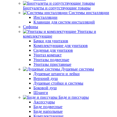
Биотуалеты и сопутствующие товары
Системы инсталляции
Инсталляции
Клавиши для систем инсталляций
Сифоны
Унитазы и
комплектующие
Бачки для унитазов
Комплектующие для унитазов
Сиденья для унитазов
Унитаз компакт
Унитазы подвесные
Унитазы приставные
Душевые системы
Душевые штанги и лейки
Верхний душ
Душевые стойки и системы
Боковой душ
Шланги
Биде и писсуары
Аксессуары
Биде подвесные
Биде напольные
Комплектующие