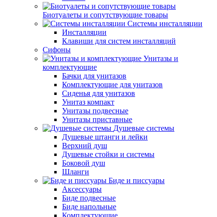
Биотуалеты и сопутствующие товары
Системы инсталляции
Инсталляции
Клавиши для систем инсталляций
Сифоны
Унитазы и
комплектующие
Бачки для унитазов
Комплектующие для унитазов
Сиденья для унитазов
Унитаз компакт
Унитазы подвесные
Унитазы приставные
Душевые системы
Душевые штанги и лейки
Верхний душ
Душевые стойки и системы
Боковой душ
Шланги
Биде и писсуары
Аксессуары
Биде подвесные
Биде напольные
Комплектующие