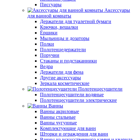
Писсуары
Аксессуары
для ванной комнаты
Держатели для туалетной бумаги
Крючки, вешалки
Ёршики
Мыльницы и дозаторы
Полки
Полотенцедержатели
Поручни
Стаканы и подстаканники
Ведра
Держатели для фена
Другие аксессуары
Зеркала косметические
Полотенцесушители
Полотенцесушители водяные
Полотенцесушители электрические
Ванны
Ванны акриловые
Ванны стальные
Ванны чугунные
Комплектующие для ванн
Шторки и ограждения для ванн
Ванны из искусственного камня и кварила