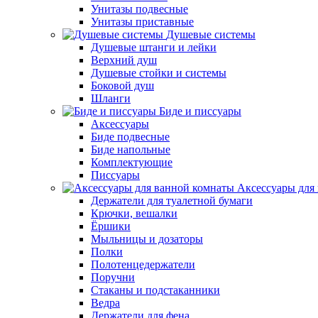
Унитазы подвесные
Унитазы приставные
Душевые системы
Душевые штанги и лейки
Верхний душ
Душевые стойки и системы
Боковой душ
Шланги
Биде и писсуары
Аксессуары
Биде подвесные
Биде напольные
Комплектующие
Писсуары
Аксессуары для
Держатели для туалетной бумаги
Крючки, вешалки
Ёршики
Мыльницы и дозаторы
Полки
Полотенцедержатели
Поручни
Стаканы и подстаканники
Ведра
Держатели для фена