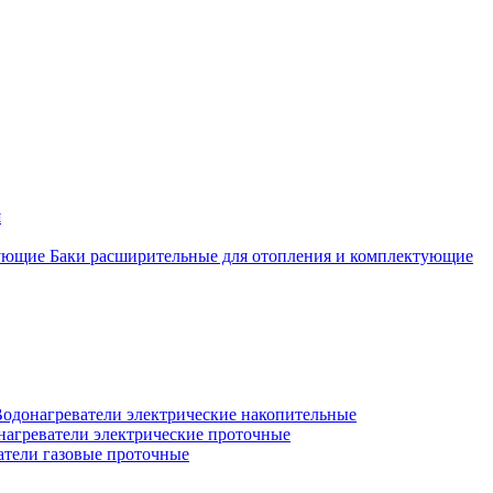
я
Баки расширительные для отопления и комплектующие
одонагреватели электрические накопительные
нагреватели электрические проточные
атели газовые проточные