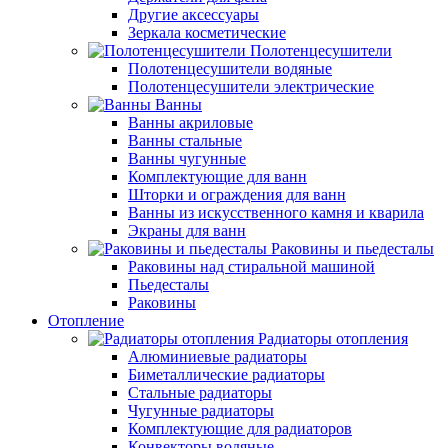
Другие аксессуары
Зеркала косметические
Полотенцесушители
Полотенцесушители водяные
Полотенцесушители электрические
Ванны
Ванны акриловые
Ванны стальные
Ванны чугунные
Комплектующие для ванн
Шторки и ограждения для ванн
Ванны из искусственного камня и кварила
Экраны для ванн
Раковины и пьедесталы
Раковины над стиральной машиной
Пьедесталы
Раковины
Отопление
Радиаторы отопления
Алюминиевые радиаторы
Биметаллические радиаторы
Стальные радиаторы
Чугунные радиаторы
Комплектующие для радиаторов
Конвекторы водяные